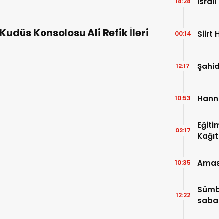
İsrai
18:28
Kudüs Konsolosu Ali Refik İleri
Siirt 
00:14
Şahid
12:17
Hanne
10:53
Eğiti
02:17
Kağıt
Amasya
10:35
Sümbü
12:22
saba