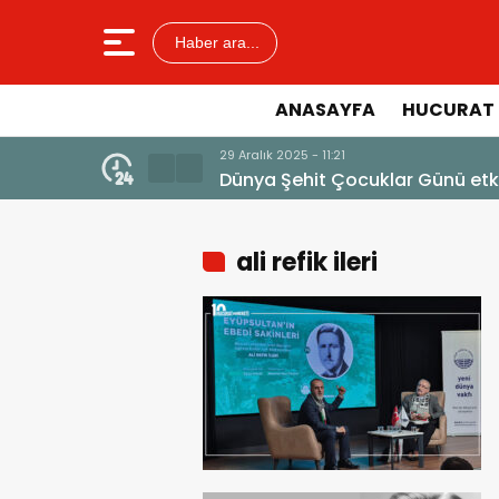
Haber ara...
ANASAYFA
HUCURAT 
tkinliği
ali refik ileri