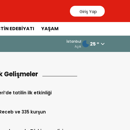
Giriş Yap
STIN EDEBIYATI
YAŞAM
İstanbul
25 °
a
Açık
k Gelişmeler
i’de tatilin ilk etkinliği
Receb ve 335 kurşun