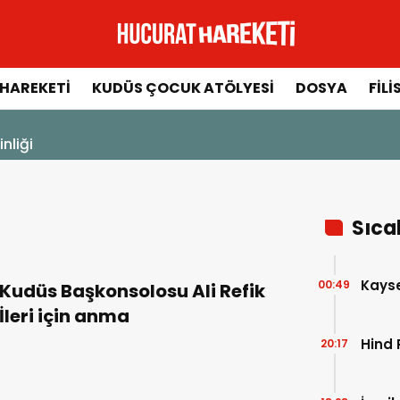
HAREKETI
KUDÜS ÇOCUK ATÖLYESI
DOSYA
FILI
23 Aralık 2025 - 13:14
Ayetlerle Filistin ve Mescid-i Aks
Sıca
Kayser
00:49
Kudüs Başkonsolosu Ali Refik
İleri için anma
Hind 
20:17