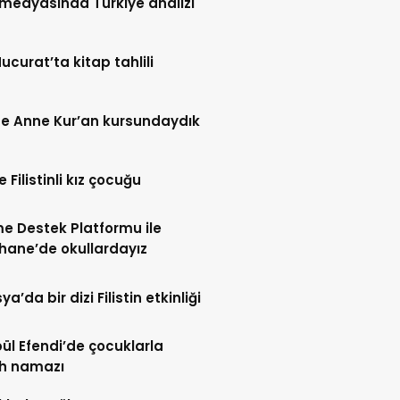
l medyasında Türkiye analizi
Hucurat’ta kitap tahlili
e Anne Kur’an kursundaydık
 Filistinli kız çocuğu
me Destek Platformu ile
hane’de okullardayız
’da bir dizi Filistin etkinliği
l Efendi’de çocuklarla
h namazı