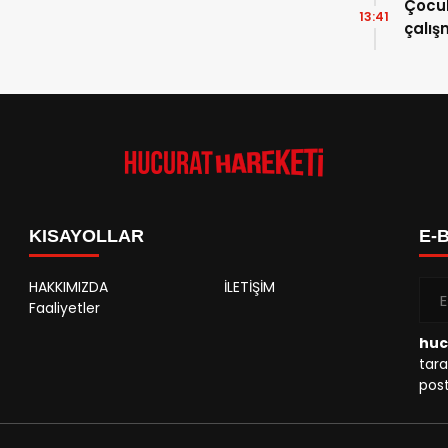
Çocuk
13:41
çalı
KISAYOLLAR
E-
HAKKIMIZDA
İLETİŞİM
Faaliyetler
huc
tara
post