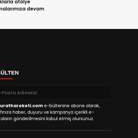
larla atölye
şmalarımıza devam
BÜLTEN
urathareketi.com
e-bültenine abone olarak,
fınıza haber, duyuru ve kampanya içerikli e-
aların gönderilmesini kabul etmiş olursunuz.