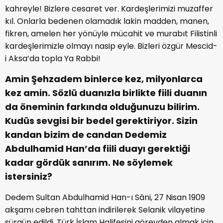
kahreyle! Bizlere cesaret ver. Kardeşlerimizi muzaffer
kıl. Onlarla bedenen olamadık lakin madden, manen,
fikren, amelen her yönüyle mücahit ve murabıt Filistinli
kardeşlerimizle olmayı nasip eyle. Bizleri özgür Mescid-
i Aksa’da topla Ya Rabbi!
Amin Şehzadem binlerce kez, milyonlarca
kez amin. Sözlü duanızla birlikte fiili duanın
da öneminin farkında olduğunuzu bilirim.
Kudüs sevgisi bir bedel gerektiriyor. Sizin
kandan bizim de candan Dedemiz
Abdulhamid Han’da fiili duayı gerektiği
kadar gördük sanırım. Ne söylemek
istersiniz?
Dedem Sultan Abdulhamid Han-ı Sâni, 27 Nisan 1909
akşamı cebren tahttan indirilerek Selanik vilayetine
sürgün edildi. Türk İslam Halifesini görevden almak için