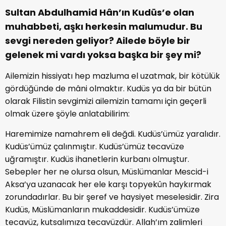
Sultan Abdulhamid Hân’ın Kudüs’e olan
muhabbeti, aşkı herkesin malumudur. Bu
sevgi nereden geliyor? Ailede böyle bir
gelenek mi vardı yoksa başka bir şey mi?
Ailemizin hissiyatı hep mazluma el uzatmak, bir kötülük
gördüğünde de mâni olmaktır. Kudüs ya da bir bütün
olarak Filistin sevgimizi ailemizin tamamı için geçerli
olmak üzere şöyle anlatabilirim:
Haremimize namahrem eli değdi. Kudüs’ümüz yaralıdır.
Kudüs’ümüz çalınmıştır. Kudüs’ümüz tecavüze
uğramıştır. Kudüs ihanetlerin kurbanı olmuştur.
Sebepler her ne olursa olsun, Müslümanlar Mescid-i
Aksa’ya uzanacak her ele karşı topyekûn haykırmak
zorundadırlar. Bu bir şeref ve haysiyet meselesidir. Zira
Kudüs, Müslümanların mukaddesidir. Kudüs’ümüze
tecavüz, kutsalımıza tecavüzdür. Allah’ım zalimleri