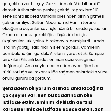
gerçekten zor bir şey. Gazze demek “Abdulhamid”
demek. İttihatçıların peşkeş çektiği topraklara 110
sene sonra ilk defa Osmanlı ailesinden birinin gitmesi
çok anlamlıydı. Sultan Abdulhamid Hân’ın torunu
olduğumu duyanlar sevinçle hüznü bir arada yaşadılar.
Orada olmamız gerektiğini düşündükleri için
üzgündüler. ‘Bizi yalnız bırakmayın’ demişlerdi. Orada
İsrail’in yaptığı saldırıların izlerini gördük. Camilerin
bombalandığını gördük. Aileleri ziyaret ettik. Sahipsiz
bırakılan Filistinli kardeşlerimizin acısı yüreğimizi
dağlamıştı. Ama söylemeden edemeyeceğim her
türlü zorluğa ve imkansızlığa rağmen onlardaki o yüce
onuru, gururu da gördüm.
Şehzadem biliyorum aslında anlatacağınız
çok şeyler var. Ben bu kadarından bile
istifade ettim. Eminim ki Filistin dertlisi
kardeşlerimiz de istifade edeceklerdir. Son