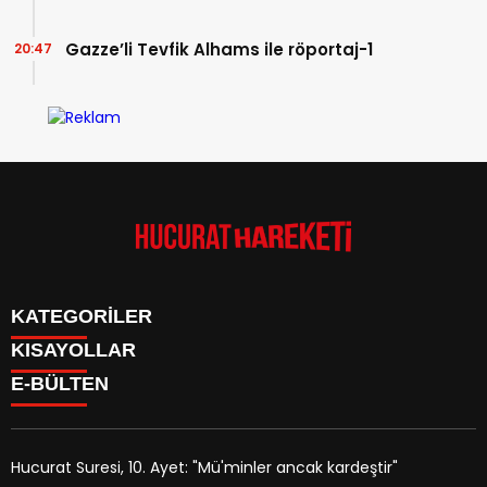
Gazze’li Tevfik Alhams ile röportaj-1
20:47
KATEGORİLER
KISAYOLLAR
Anasayfa
E-BÜLTEN
Kudüs Çocuk Atölyesi
HAKKIMIZDA
Faaliyetler
İLETİŞİM
Hucurat Hareketi
Faaliyetler
Röportaj
Hucurat Suresi, 10. Ayet: "Mü'minler ancak kardeştir"
Haber