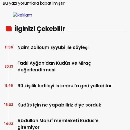
Bu yazı yorumlara kapatılmıştır.
İlginizi Çekebilir
Naim Zalloum Eyyubi ile söyleşi
11:36
Fadıl Ayğan’dan Kudüs ve Miraç
20:13
değerlendirmesi
90 kişilik kafileyi İstanbul’a geri yolladılar
11:45
Kudüs için ne yapabiliriz diye sorduk
15:03
Abdullah Maruf memleketi Kudüs’e
14:23
giremiyor