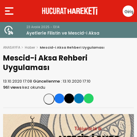
Giriş
Yap
23 Aralık 2025 - 13:14
Ayetlerle Filistin ve Mescid-i Aksa
ANASAYFA
Haber
Mescid-i Aksa Rehberi Uygulaması
Mescid-i Aksa Rehberi
Uygulaması
13.10.2020 17:08
Güncellenme :
13.10.2020 17:10
961 views
kez okundu