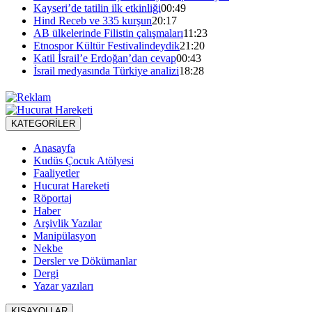
Kayseri’de tatilin ilk etkinliği
00:49
Hind Receb ve 335 kurşun
20:17
AB ülkelerinde Filistin çalışmaları
11:23
Etnospor Kültür Festivalindeydik
21:20
Katil İsrail’e Erdoğan’dan cevap
00:43
İsrail medyasında Türkiye analizi
18:28
KATEGORİLER
Anasayfa
Kudüs Çocuk Atölyesi
Faaliyetler
Hucurat Hareketi
Röportaj
Haber
Arşivlik Yazılar
Manipülasyon
Nekbe
Dersler ve Dökümanlar
Dergi
Yazar yazıları
KISAYOLLAR