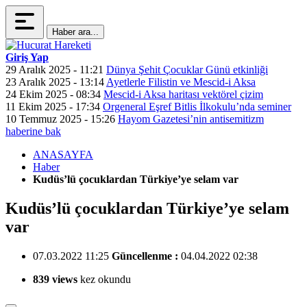
Haber ara...
Giriş Yap
29 Aralık 2025 - 11:21
Dünya Şehit Çocuklar Günü etkinliği
23 Aralık 2025 - 13:14
Ayetlerle Filistin ve Mescid-i Aksa
24 Ekim 2025 - 08:34
Mescid-i Aksa haritası vektörel çizim
11 Ekim 2025 - 17:34
Orgeneral Eşref Bitlis İlkokulu’nda seminer
10 Temmuz 2025 - 15:26
Hayom Gazetesi’nin antisemitizm
haberine bak
ANASAYFA
Haber
Kudüs’lü çocuklardan Türkiye’ye selam var
Kudüs’lü çocuklardan Türkiye’ye selam
var
07.03.2022 11:25
Güncellenme :
04.04.2022 02:38
839 views
kez okundu