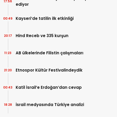
17:56
ediyor
Kayseri’de tatilin ilk etkinliği
00:49
Hind Receb ve 335 kurşun
20:17
AB ülkelerinde Filistin çalışmaları
11:23
Etnospor Kültür Festivalindeydik
21:20
Katil İsrail’e Erdoğan’dan cevap
00:43
İsrail medyasında Türkiye analizi
18:28