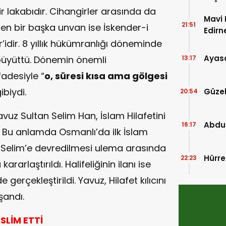
ir lakabıdır. Cihangirler arasında da
Mavi 
21:51
len bir başka unvan ise İskender-i
Edirn
idir. 8 yıllık hükümranlığı döneminde
Ayaso
t büyüttü. Dönemin önemli
13:17
fadesiyle “
o, süresi kısa ama gölgesi
gibiydi.
Güze
20:54
avuz Sultan Selim Han, İslam Hilafetini
Abdu
16:17
. Bu anlamda Osmanlı’da ilk İslam
tan Selim’e devredilmesi ulema arasında
Hürre
22:23
rarlaştırıldı. Halifeliğinin ilanı ise
erçekleştirildi. Yavuz, Hilafet kılıcını
şandı.
SLİM ETTİ