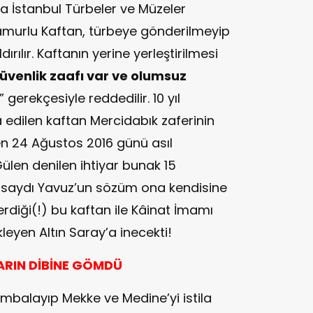
 İstanbul Türbeler ve Müzeler
amurlu Kaftan, türbeye gönderilmeyip
rılır. Kaftanın yerine yerleştirilmesi
üvenlik zaafı var ve olumsuz
” gerekçesiyle reddedilir. 10 yıl
edilen kaftan Mercidabık zaferinin
n 24 Ağustos 2016 günü asıl
ülen denilen ihtiyar bunak 15
lsaydı Yavuz’un sözüm ona kendisine
rdiği(!) bu kaftan ile Kâinat İmamı
leyen Altın Saray’a inecekti!
ARIN DİBİNE GÖMDÜ
bombalayıp Mekke ve Medine’yi istila