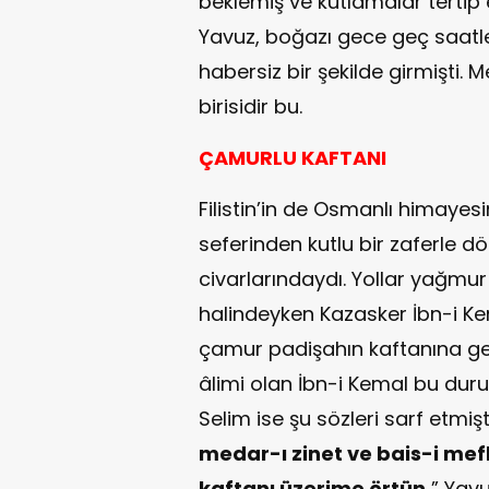
beklemiş ve kutlamalar tertip
Yavuz, boğazı gece geç saatl
habersiz bir şekilde girmişti.
birisidir bu.
ÇAMURLU KAFTANI
Filistin’in de Osmanlı himayes
seferinden kutlu bir zaferle
civarlarındaydı. Yollar yağmu
halindeyken Kazasker İbn-i Ke
çamur padişahın kaftanına gel
âlimi olan İbn-i Kemal bu du
Selim ise şu sözleri sarf etmişti
medar-ı zinet ve bais-i me
kaftanı üzerime örtün.
” Yav