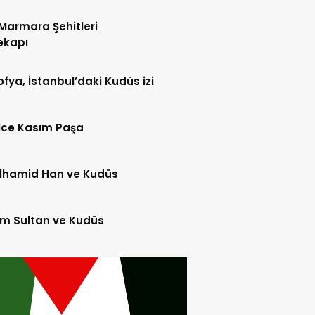
Marmara Şehitleri
ekapı
fya, İstanbul’daki Kudüs izi
lce Kasım Paşa
lhamid Han ve Kudüs
m Sultan ve Kudüs