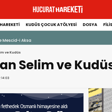
HAREKETI
KUDÜS ÇOCUK ATÖLYESI
DOSYA
FILI
ksa
lim ve Kudüs
tan Selim ve Kudü
 14:03