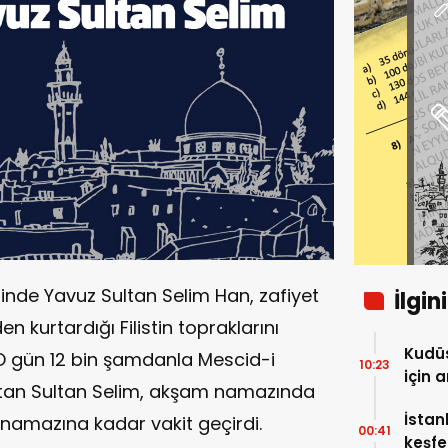
iğinde Yavuz Sultan Selim Han, zafiyet
İlgin
 kurtardığı Filistin topraklarını
Kudüs
 O gün 12 bin şamdanla Mescid-i
10:23
için 
latan Sultan Selim, akşam namazında
İstan
 namazına kadar vakit geçirdi.
00:41
keşfe