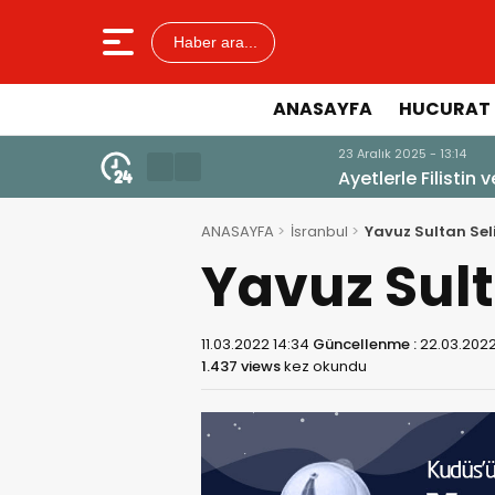
Haber ara...
ANASAYFA
HUCURAT 
23 Aralık 2025 - 13:14
Ayetlerle Filistin ve Mescid-i A
ANASAYFA
İsranbul
Yavuz Sultan Se
Yavuz Sul
11.03.2022 14:34
Güncellenme :
22.03.2022
1.437 views
kez okundu