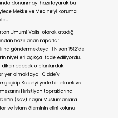
ğunda donanmayı hazırlayarak bu
Böylece Mekke ve Medine’yi koruma
ldu.
istan Umumi Valisi olarak atadığı
ından hazırlanan raporlar
alı’na göndermekteydi. 1 Nisan 1512’de
rin niyetleri açıkça ifade ediliyordu.
n diken edecek o planlardaki
r yer almaktaydı: Cidde’yi
 geçirip Kabe’yi yerle bir etmek ve
mezarını Hıristiyan topraklarına
ber’in (sav) naşını Müslümanlara
klar ve İslam âleminin elini kolunu