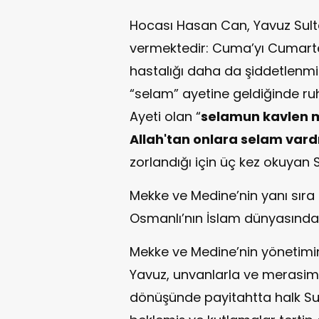
Hocası Hasan Can, Yavuz Sultan S
vermektedir: Cuma’yı Cumart
hastalığı daha da şiddetlenmişt
“selam” ayetine geldiğinde ruhu
Ayeti olan “
selamun kavlen m
Allah'tan onlara selam vardı
zorlandığı için üç kez okuyan 
Mekke ve Medine’nin yanı sıra
Osmanlı’nın İslam dünyasındaki
Mekke ve Medine’nin yönetimini 
Yavuz, unvanlarla ve merasiml
dönüşünde payitahtta halk Sul