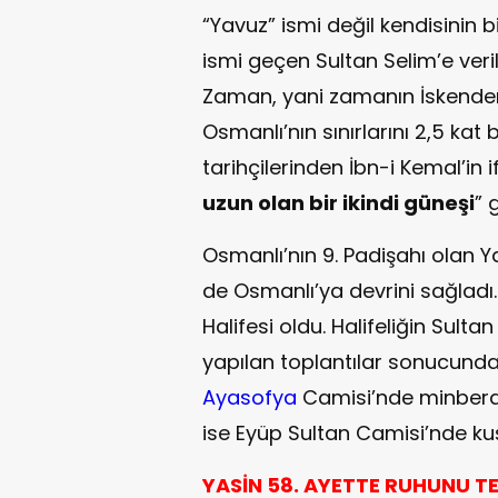
“Yavuz” ismi değil kendisinin b
ismi geçen Sultan Selim’e veri
Zaman, yani zamanın İskender’
Osmanlı’nın sınırlarını 2,5 ka
tarihçilerinden İbn-i Kemal’in i
uzun olan bir ikindi güneşi
” 
Osmanlı’nın 9. Padişahı olan Y
de Osmanlı’ya devrini sağladı
Halifesi oldu. Halifeliğin Sul
yapılan toplantılar sonucunda ka
Ayasofya
Camisi’nde minberde g
ise Eyüp Sultan Camisi’nde ku
YASİN 58. AYETTE RUHUNU TE