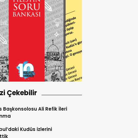
izi Çekebilir
 Başkonsolosu Ali Refik İleri
anma
bul’daki Kudüs izlerini
ttik