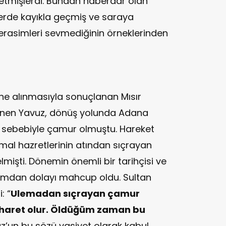
 etmişlerdi. Bundan haberdar olan
erde kayıkla geçmiş ve saraya
 Merasimleri sevmediğinin örneklerinden
ine alınmasıyla sonuçlanan Mısır
 dönen Yavuz, dönüş yolunda Adana
r sebebiyle çamur olmuştu. Hareket
mal hazretlerinin atından sıçrayan
mişti. Dönemin önemli bir tarihçisi ve
rumdan dolayı mahcup oldu. Sultan
: “
Ulemadan sıçrayan çamur
fharet olur. Öldüğüm zaman bu
uz’un bu sözü vasiyet olarak kabul