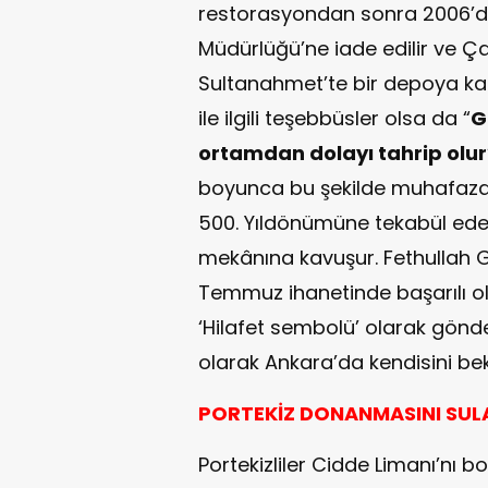
restorasyondan sonra 2006’da
Müdürlüğü’ne iade edilir ve Ç
Sultanahmet’te bir depoya kaldı
ile ilgili teşebbüsler olsa da “
G
ortamdan dolayı tahrip olur
boyunca bu şekilde muhafaza 
500. Yıldönümüne tekabül ede
mekânına kavuşur. Fethullah G
Temmuz ihanetinde başarılı o
‘Hilafet sembolü’ olarak gönde
olarak Ankara’da kendisini bek
PORTEKİZ DONANMASINI SUL
Portekizliler Cidde Limanı’nı 