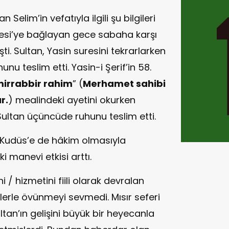
elim’in vefatıyla ilgili şu bilgileri
esi’ye bağlayan gece sabaha karşı
i. Sultan, Yasin suresini tekrarlarken
nu teslim etti. Yasin-i Şerif’in 58.
irrabbir rahim
” (
Merhamet sahibi
r.
) mealindeki ayetini okurken
Sultan üçüncüde ruhunu teslim etti.
 Kudüs’e de hâkim olmasıyla
 manevi etkisi arttı.
/ hizmetini fiili olarak devralan
erle övünmeyi sevmedi. Mısır seferi
tan’ın gelişini büyük bir heyecanla