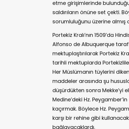
etme girişimlerinde bulundu
saldırıların önüne set çekti. 
sorumluluğunu üzerine almış o
Portekiz Kralı’nın 1509’da Hind
Alfonso de Albuquerque taraf
mektuplaştırılarak Portekiz Kr
tarihli mektuplarda Portekizlile
Her Müslümanın tüylerini dike
maddeler arasında şu hususla
düşürdükten sonra Mekke’yi ele
Medine’deki Hz. Peygamber’in 
kaçırmak. Böylece Hz. Peygam
karşı bir rehine gibi kullanaca
bağlayacaklardı.