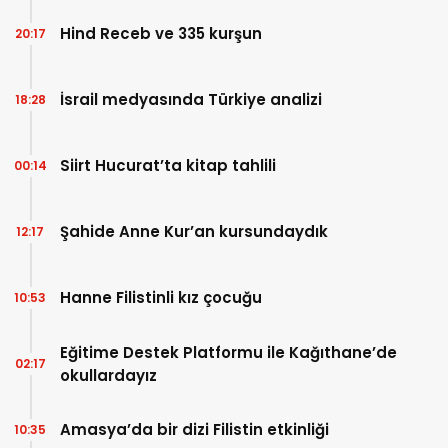
Hind Receb ve 335 kurşun
20:17
İsrail medyasında Türkiye analizi
18:28
Siirt Hucurat’ta kitap tahlili
00:14
Şahide Anne Kur’an kursundaydık
12:17
Hanne Filistinli kız çocuğu
10:53
Eğitime Destek Platformu ile Kağıthane’de
02:17
okullardayız
Amasya’da bir dizi Filistin etkinliği
10:35