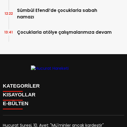
Sümbül Efendi’de çocuklarla sabah
12:22
namazı
Çocuklarla atölye çalışmalarımıza devam
13:41
KATEGORİLER
KISAYOLLAR
Anasayfa
E-BÜLTEN
Kudüs Çocuk Atölyesi
HAKKIMIZDA
Faaliyetler
İLETİŞİM
Hucurat Hareketi
Faaliyetler
Röportaj
Hucurat Suresi, 10. Ayet: "Mü'minler ancak kardeştir"