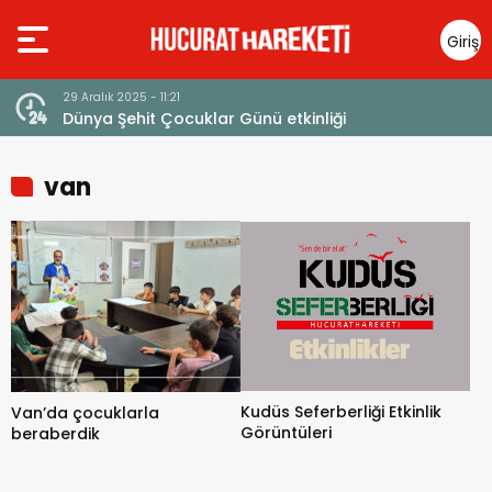
Giriş
Yap
29 Aralık 2025 - 11:21
Dünya Şehit Çocuklar Günü etkinliği
van
Kudüs Seferberliği Etkinlik
Van’da çocuklarla
Görüntüleri
beraberdik