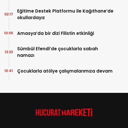
Eğitime Destek Platformu ile Kağıthane’de
02:17
okullardayız
Amasya’da bir dizi Filistin etkinliği
10:35
Sümbül Efendi’de çocuklarla sabah
12:22
namazı
Çocuklarla atölye çalışmalarımıza devam
13:41