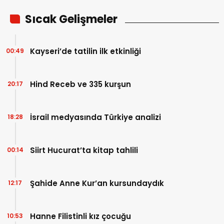
Sıcak Gelişmeler
Kayseri’de tatilin ilk etkinliği
00:49
Hind Receb ve 335 kurşun
20:17
İsrail medyasında Türkiye analizi
18:28
Siirt Hucurat’ta kitap tahlili
00:14
Şahide Anne Kur’an kursundaydık
12:17
Hanne Filistinli kız çocuğu
10:53