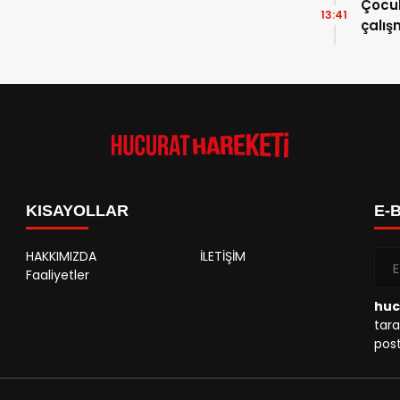
Çocuk
13:41
çalı
KISAYOLLAR
E-
HAKKIMIZDA
İLETİŞİM
Faaliyetler
huc
tara
post