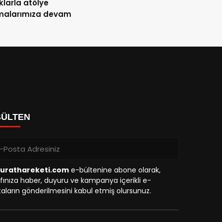
larla atölye
şmalarımıza devam
BÜLTEN
urathareketi.com
e-bültenine abone olarak,
fınıza haber, duyuru ve kampanya içerikli e-
aların gönderilmesini kabul etmiş olursunuz.