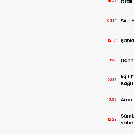
İsrai
18:28
Siirt 
00:14
Şahid
12:17
Hanne
10:53
Eğiti
02:17
Kağıt
Amasya
10:35
Sümbü
12:22
saba