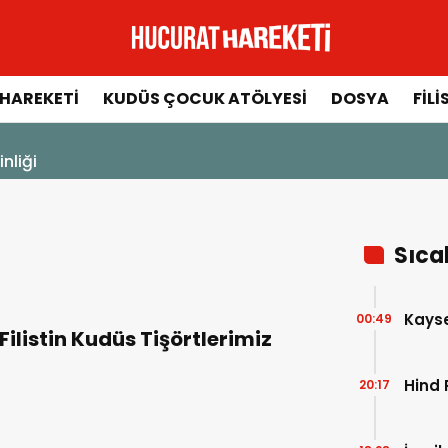
HAREKETI
KUDÜS ÇOCUK ATÖLYESI
DOSYA
FILI
23 Aralık 2025 - 13:14
Ayetlerle Filistin ve Mescid-i Aksa
Sıca
Kayser
00:49
Filistin Kudüs Tişörtlerimiz
Hind 
20:17