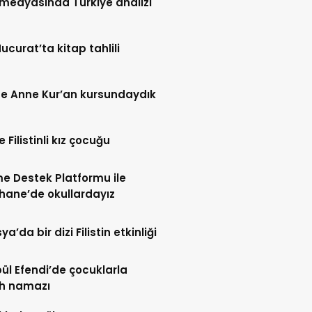
l medyasında Türkiye analizi
Hucurat’ta kitap tahlili
e Anne Kur’an kursundaydık
 Filistinli kız çocuğu
me Destek Platformu ile
hane’de okullardayız
’da bir dizi Filistin etkinliği
l Efendi’de çocuklarla
h namazı