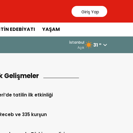
Giriş Yap
STIN EDEBIYATI
YAŞAM
İstanbul
31 °
Açık
k Gelişmeler
i’de tatilin ilk etkinliği
Receb ve 335 kurşun