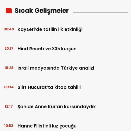
Sıcak Gelişmeler
Kayseri’de tatilin ilk etkinliği
00:49
Hind Receb ve 335 kurşun
20:17
İsrail medyasında Türkiye analizi
18:28
Siirt Hucurat’ta kitap tahlili
00:14
Şahide Anne Kur’an kursundaydık
12:17
Hanne Filistinli kız çocuğu
10:53