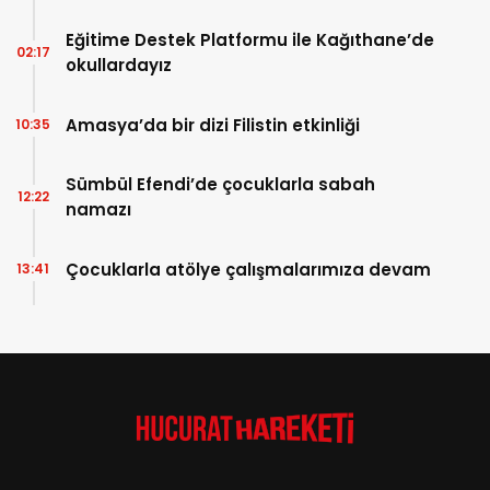
Eğitime Destek Platformu ile Kağıthane’de
02:17
okullardayız
Amasya’da bir dizi Filistin etkinliği
10:35
Sümbül Efendi’de çocuklarla sabah
12:22
namazı
Çocuklarla atölye çalışmalarımıza devam
13:41