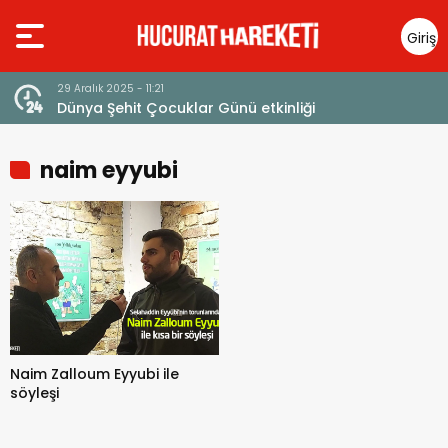
Giriş
Yap
29 Aralık 2025 - 11:21
Dünya Şehit Çocuklar Günü etkinliği
naim eyyubi
Naim Zalloum Eyyubi ile
söyleşi