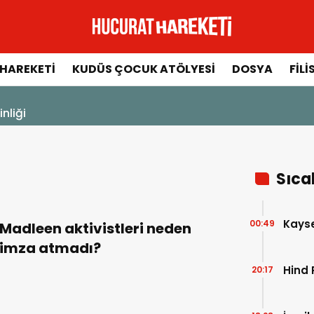
HAREKETI
KUDÜS ÇOCUK ATÖLYESI
DOSYA
FILI
Sıca
Kayser
00:49
Madleen aktivistleri neden
imza atmadı?
Hind 
20:17