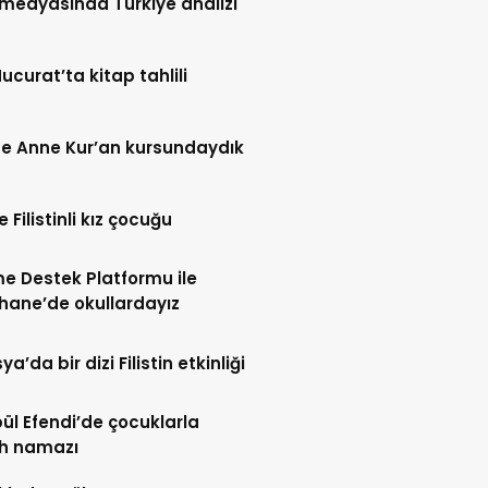
l medyasında Türkiye analizi
Hucurat’ta kitap tahlili
e Anne Kur’an kursundaydık
 Filistinli kız çocuğu
me Destek Platformu ile
hane’de okullardayız
’da bir dizi Filistin etkinliği
l Efendi’de çocuklarla
h namazı