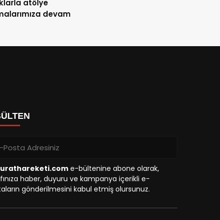
larla atölye
şmalarımıza devam
BÜLTEN
urathareketi.com
e-bültenine abone olarak,
fınıza haber, duyuru ve kampanya içerikli e-
aların gönderilmesini kabul etmiş olursunuz.