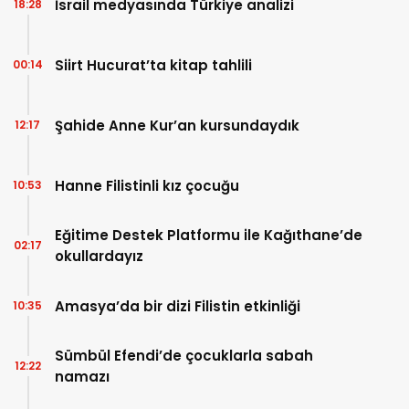
İsrail medyasında Türkiye analizi
18:28
Siirt Hucurat’ta kitap tahlili
00:14
Şahide Anne Kur’an kursundaydık
12:17
Hanne Filistinli kız çocuğu
10:53
Eğitime Destek Platformu ile Kağıthane’de
02:17
okullardayız
Amasya’da bir dizi Filistin etkinliği
10:35
Sümbül Efendi’de çocuklarla sabah
12:22
namazı