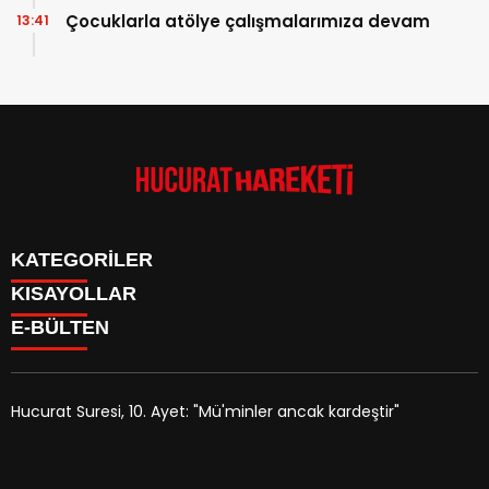
Çocuklarla atölye çalışmalarımıza devam
13:41
KATEGORİLER
KISAYOLLAR
Anasayfa
E-BÜLTEN
Kudüs Çocuk Atölyesi
HAKKIMIZDA
Faaliyetler
İLETİŞİM
Hucurat Hareketi
Faaliyetler
Röportaj
Hucurat Suresi, 10. Ayet: "Mü'minler ancak kardeştir"
Haber
hucurathareketi.com
e-bültenine abone olarak, tarafınıza
Arşivlik Yazılar
haber, duyuru ve kampanya içerikli e-postaların
Manipülasyon