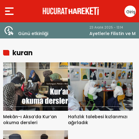
Giriş
Yap
23 Aralık 2025 - 13:14
Ayetlerle Filistin ve Mescid-i Aksa
kuran
Mekân-ı Aksa’da Kur’an
Hafızlık talebesi kızlarımızı
okuma dersleri
ağırladık