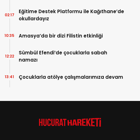
Eğitime Destek Platformu ile Kağıthane’de
02:17
okullardayız
Amasya’da bir dizi Filistin etkinliği
10:35
Sümbül Efendi’de çocuklarla sabah
12:22
namazı
Çocuklarla atölye çalışmalarımıza devam
13:41