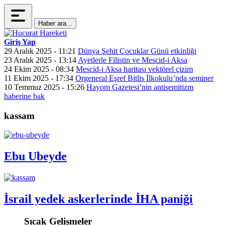
Haber ara...
Giriş Yap
29 Aralık 2025 - 11:21
Dünya Şehit Çocuklar Günü etkinliği
23 Aralık 2025 - 13:14
Ayetlerle Filistin ve Mescid-i Aksa
24 Ekim 2025 - 08:34
Mescid-i Aksa haritası vektörel çizim
11 Ekim 2025 - 17:34
Orgeneral Eşref Bitlis İlkokulu’nda seminer
10 Temmuz 2025 - 15:26
Hayom Gazetesi’nin antisemitizm
haberine bak
kassam
Ebu Ubeyde
İsrail yedek askerlerinde İHA paniği
Sıcak Gelişmeler