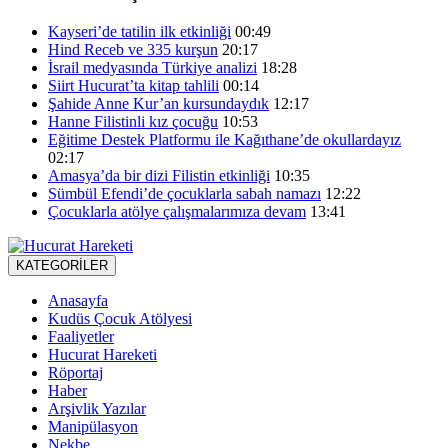
Kayseri’de tatilin ilk etkinliği
00:49
Hind Receb ve 335 kurşun
20:17
İsrail medyasında Türkiye analizi
18:28
Siirt Hucurat’ta kitap tahlili
00:14
Şahide Anne Kur’an kursundaydık
12:17
Hanne Filistinli kız çocuğu
10:53
Eğitime Destek Platformu ile Kağıthane’de okullardayız
02:17
Amasya’da bir dizi Filistin etkinliği
10:35
Sümbül Efendi’de çocuklarla sabah namazı
12:22
Çocuklarla atölye çalışmalarımıza devam
13:41
KATEGORİLER
Anasayfa
Kudüs Çocuk Atölyesi
Faaliyetler
Hucurat Hareketi
Röportaj
Haber
Arşivlik Yazılar
Manipülasyon
Nekbe