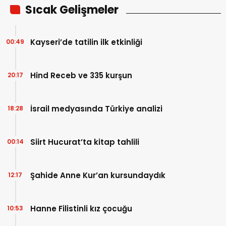
Sıcak Gelişmeler
Kayseri’de tatilin ilk etkinliği
00:49
Hind Receb ve 335 kurşun
20:17
İsrail medyasında Türkiye analizi
18:28
Siirt Hucurat’ta kitap tahlili
00:14
Şahide Anne Kur’an kursundaydık
12:17
Hanne Filistinli kız çocuğu
10:53