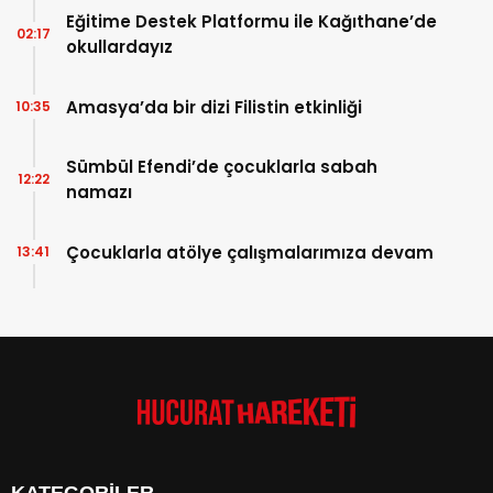
Eğitime Destek Platformu ile Kağıthane’de
02:17
okullardayız
Amasya’da bir dizi Filistin etkinliği
10:35
Sümbül Efendi’de çocuklarla sabah
12:22
namazı
Çocuklarla atölye çalışmalarımıza devam
13:41