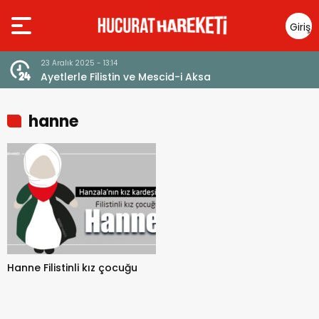
Giriş
Yap
23 Aralık 2025 - 13:14
Ayetlerle Filistin ve Mescid-i Aksa
hanne
Hanne Filistinli kız çocuğu