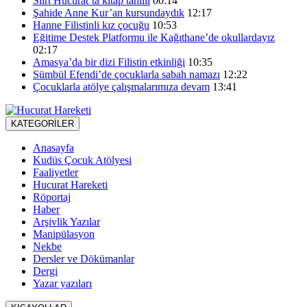
Siirt Hucurat’ta kitap tahlili
00:14
Şahide Anne Kur’an kursundaydık
12:17
Hanne Filistinli kız çocuğu
10:53
Eğitime Destek Platformu ile Kağıthane’de okullardayız
02:17
Amasya’da bir dizi Filistin etkinliği
10:35
Sümbül Efendi’de çocuklarla sabah namazı
12:22
Çocuklarla atölye çalışmalarımıza devam
13:41
KATEGORİLER
Anasayfa
Kudüs Çocuk Atölyesi
Faaliyetler
Hucurat Hareketi
Röportaj
Haber
Arşivlik Yazılar
Manipülasyon
Nekbe
Dersler ve Dökümanlar
Dergi
Yazar yazıları