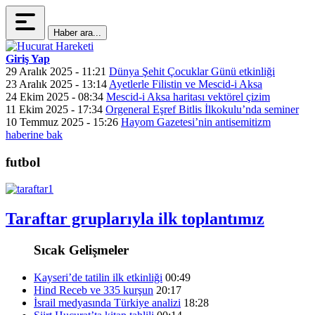
Haber ara...
Giriş Yap
29 Aralık 2025 - 11:21
Dünya Şehit Çocuklar Günü etkinliği
23 Aralık 2025 - 13:14
Ayetlerle Filistin ve Mescid-i Aksa
24 Ekim 2025 - 08:34
Mescid-i Aksa haritası vektörel çizim
11 Ekim 2025 - 17:34
Orgeneral Eşref Bitlis İlkokulu’nda seminer
10 Temmuz 2025 - 15:26
Hayom Gazetesi’nin antisemitizm
haberine bak
futbol
Taraftar gruplarıyla ilk toplantımız
Sıcak Gelişmeler
Kayseri’de tatilin ilk etkinliği
00:49
Hind Receb ve 335 kurşun
20:17
İsrail medyasında Türkiye analizi
18:28