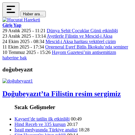
Haber ara...
Giriş Yap
29 Aralık 2025 - 11:21
Dünya Şehit Çocuklar Günü etkinliği
23 Aralık 2025 - 13:14
Ayetlerle Filistin ve Mescid-i Aksa
24 Ekim 2025 - 08:34
Mescid-i Aksa haritası vektörel çizim
11 Ekim 2025 - 17:34
Orgeneral Eşref Bitlis İlkokulu’nda seminer
10 Temmuz 2025 - 15:26
Hayom Gazetesi’nin antisemitizm
haberine bak
doğubeyazıt
Doğubeyazıt’ta Filistin resim sergimiz
Sıcak Gelişmeler
Kayseri’de tatilin ilk etkinliği
00:49
Hind Receb ve 335 kurşun
20:17
İsrail medyasında Türkiye analizi
18:28