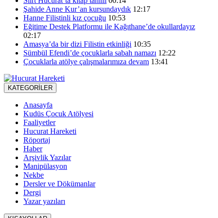
Siirt Hucurat’ta kitap tahlili
00:14
Şahide Anne Kur’an kursundaydık
12:17
Hanne Filistinli kız çocuğu
10:53
Eğitime Destek Platformu ile Kağıthane’de okullardayız
02:17
Amasya’da bir dizi Filistin etkinliği
10:35
Sümbül Efendi’de çocuklarla sabah namazı
12:22
Çocuklarla atölye çalışmalarımıza devam
13:41
KATEGORİLER
Anasayfa
Kudüs Çocuk Atölyesi
Faaliyetler
Hucurat Hareketi
Röportaj
Haber
Arşivlik Yazılar
Manipülasyon
Nekbe
Dersler ve Dökümanlar
Dergi
Yazar yazıları