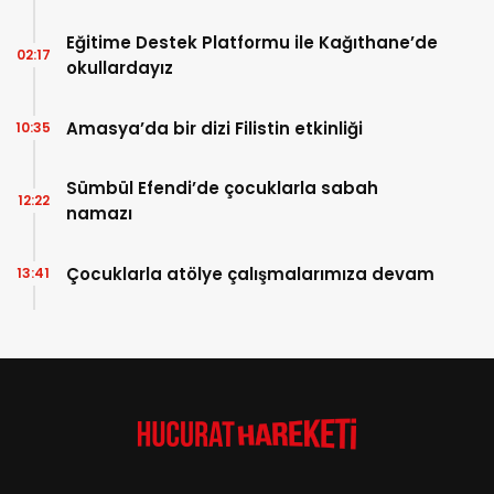
Eğitime Destek Platformu ile Kağıthane’de
02:17
okullardayız
Amasya’da bir dizi Filistin etkinliği
10:35
Sümbül Efendi’de çocuklarla sabah
12:22
namazı
Çocuklarla atölye çalışmalarımıza devam
13:41