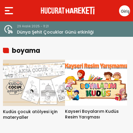
Giriş
Yap
23 Aralık 2025 - 13:14
ünü etkinliği
Ayetlerle Filistin ve Mescid-i A
boyama
Kayseri Boyalarım Kudüs
Kudüs çocuk atölyesi için
Resim Yarışması
materyaller