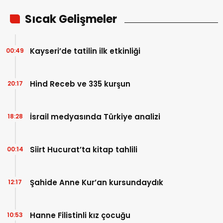
Sıcak Gelişmeler
Kayseri’de tatilin ilk etkinliği
00:49
Hind Receb ve 335 kurşun
20:17
İsrail medyasında Türkiye analizi
18:28
Siirt Hucurat’ta kitap tahlili
00:14
Şahide Anne Kur’an kursundaydık
12:17
Hanne Filistinli kız çocuğu
10:53