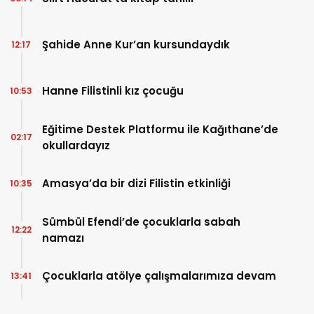
Şahide Anne Kur’an kursundaydık
12:17
Hanne Filistinli kız çocuğu
10:53
Eğitime Destek Platformu ile Kağıthane’de
02:17
okullardayız
Amasya’da bir dizi Filistin etkinliği
10:35
Sümbül Efendi’de çocuklarla sabah
12:22
namazı
Çocuklarla atölye çalışmalarımıza devam
13:41