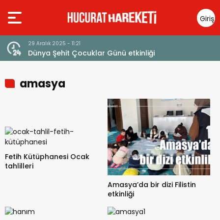
Giriş
Yap
29 Aralık 2025 - 11:21
Dünya Şehit Çocuklar Günü etkinliği
amasya
Fetih Kütüphanesi Ocak
tahlilleri
Amasya’da bir dizi Filistin
etkinliği