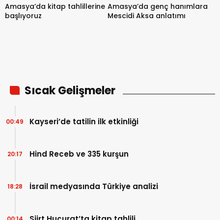
Amasya’da kitap tahlillerine
Amasya’da genç hanımlara
başlıyoruz
Mescidi Aksa anlatımı
Sıcak Gelişmeler
Kayseri’de tatilin ilk etkinliği
00:49
Hind Receb ve 335 kurşun
20:17
İsrail medyasında Türkiye analizi
18:28
Siirt Hucurat’ta kitap tahlili
00:14