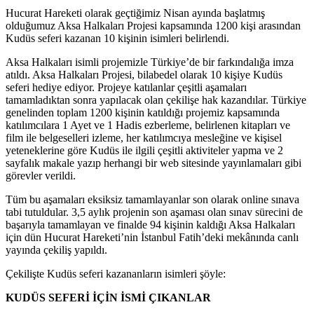
Hucurat Hareketi olarak geçtiğimiz Nisan ayında başlatmış
olduğumuz Aksa Halkaları Projesi kapsamında 1200 kişi arasından
Kudüs seferi kazanan 10 kişinin isimleri belirlendi.
Aksa Halkaları isimli projemizle Türkiye’de bir farkındalığa imza
atıldı. Aksa Halkaları Projesi, bilabedel olarak 10 kişiye Kudüs
seferi hediye ediyor. Projeye katılanlar çeşitli aşamaları
tamamladıktan sonra yapılacak olan çekilişe hak kazandılar. Türkiye
genelinden toplam 1200 kişinin katıldığı projemiz kapsamında
katılımcılara 1 Ayet ve 1 Hadis ezberleme, belirlenen kitapları ve
film ile belgeselleri izleme, her katılımcıya mesleğine ve kişisel
yeteneklerine göre Kudüs ile ilgili çeşitli aktiviteler yapma ve 2
sayfalık makale yazıp herhangi bir web sitesinde yayınlamaları gibi
görevler verildi.
Tüm bu aşamaları eksiksiz tamamlayanlar son olarak online sınava
tabi tutuldular. 3,5 aylık projenin son aşaması olan sınav sürecini de
başarıyla tamamlayan ve finalde 94 kişinin kaldığı Aksa Halkaları
için dün Hucurat Hareketi’nin İstanbul Fatih’deki mekânında canlı
yayında çekiliş yapıldı.
Çekilişte Kudüs seferi kazananların isimleri şöyle:
KUDÜS SEFERİ İÇİN İSMİ ÇIKANLAR