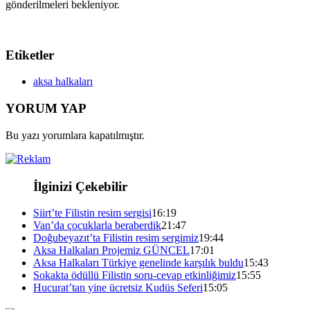
gönderilmeleri bekleniyor.
Etiketler
aksa halkaları
YORUM YAP
Bu yazı yorumlara kapatılmıştır.
İlginizi Çekebilir
Siirt’te Filistin resim sergisi
16:19
Van’da çocuklarla beraberdik
21:47
Doğubeyazıt’ta Filistin resim sergimiz
19:44
Aksa Halkaları Projemiz GÜNCEL
17:01
Aksa Halkaları Türkiye genelinde karşılık buldu
15:43
Sokakta ödüllü Filistin soru-cevap etkinliğimiz
15:55
Hucurat’tan yine ücretsiz Kudüs Seferi
15:05