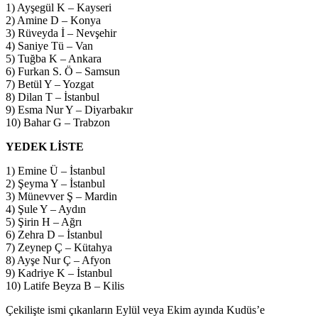
1) Ayşegül K – Kayseri
2) Amine D – Konya
3) Rüveyda İ – Nevşehir
4) Saniye Tü – Van
5) Tuğba K – Ankara
6) Furkan S. Ö – Samsun
7) Betül Y – Yozgat
8) Dilan T – İstanbul
9) Esma Nur Y – Diyarbakır
10) Bahar G – Trabzon
YEDEK LİSTE
1) Emine Ü – İstanbul
2) Şeyma Y – İstanbul
3) Münevver Ş – Mardin
4) Şule Y – Aydın
5) Şirin H – Ağrı
6) Zehra D – İstanbul
7) Zeynep Ç – Kütahya
8) Ayşe Nur Ç – Afyon
9) Kadriye K – İstanbul
10) Latife Beyza B – Kilis
Çekilişte ismi çıkanların Eylül veya Ekim ayında Kudüs’e