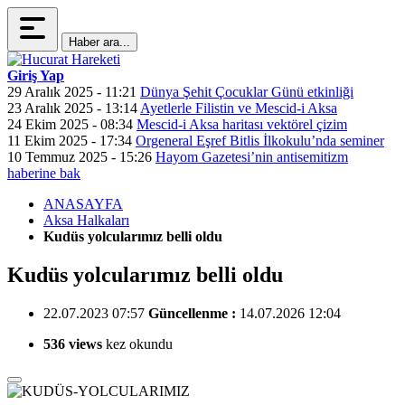
Haber ara...
Giriş Yap
29 Aralık 2025 - 11:21
Dünya Şehit Çocuklar Günü etkinliği
23 Aralık 2025 - 13:14
Ayetlerle Filistin ve Mescid-i Aksa
24 Ekim 2025 - 08:34
Mescid-i Aksa haritası vektörel çizim
11 Ekim 2025 - 17:34
Orgeneral Eşref Bitlis İlkokulu’nda seminer
10 Temmuz 2025 - 15:26
Hayom Gazetesi’nin antisemitizm
haberine bak
ANASAYFA
Aksa Halkaları
Kudüs yolcularımız belli oldu
Kudüs yolcularımız belli oldu
22.07.2023 07:57
Güncellenme :
14.07.2026 12:04
536 views
kez okundu