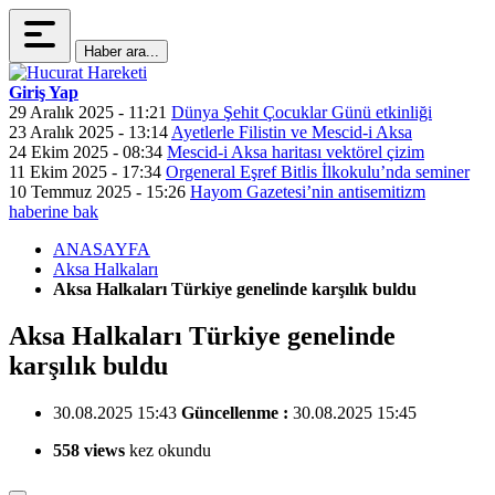
Haber ara...
Giriş Yap
29 Aralık 2025 - 11:21
Dünya Şehit Çocuklar Günü etkinliği
23 Aralık 2025 - 13:14
Ayetlerle Filistin ve Mescid-i Aksa
24 Ekim 2025 - 08:34
Mescid-i Aksa haritası vektörel çizim
11 Ekim 2025 - 17:34
Orgeneral Eşref Bitlis İlkokulu’nda seminer
10 Temmuz 2025 - 15:26
Hayom Gazetesi’nin antisemitizm
haberine bak
ANASAYFA
Aksa Halkaları
Aksa Halkaları Türkiye genelinde karşılık buldu
Aksa Halkaları Türkiye genelinde
karşılık buldu
30.08.2025 15:43
Güncellenme :
30.08.2025 15:45
558 views
kez okundu