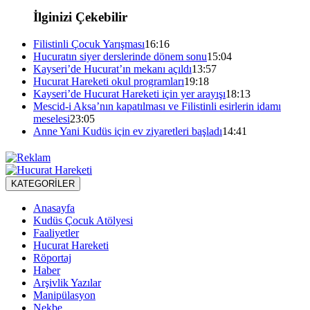
İlginizi Çekebilir
Filistinli Çocuk Yarışması
16:16
Hucuratın siyer derslerinde dönem sonu
15:04
Kayseri’de Hucurat’ın mekanı açıldı
13:57
Hucurat Hareketi okul programları
19:18
Kayseri’de Hucurat Hareketi için yer arayışı
18:13
Mescid-i Aksa’nın kapatılması ve Filistinli esirlerin idamı
meselesi
23:05
Anne Yani Kudüs için ev ziyaretleri başladı
14:41
KATEGORİLER
Anasayfa
Kudüs Çocuk Atölyesi
Faaliyetler
Hucurat Hareketi
Röportaj
Haber
Arşivlik Yazılar
Manipülasyon
Nekbe