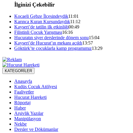
İlginizi Çekebilir
Kocaeli Gebze İlçesindeydik
11:01
Karınca Kuran Kursundaydık
11:12
Kayseri’de tatilin ilk etkinliği
00:49
Filistinli Çocuk Yarışması
16:16
Hucuratın siyer derslerinde dönem sonu
15:04
Kayseri’de Hucurat’ın mekanı açıldı
13:57
Göktürk’te çocuklarla kamp programımız
13:29
KATEGORİLER
Anasayfa
Kudüs Çocuk Atölyesi
Faaliyetler
Hucurat Hareketi
Röportaj
Haber
Arşivlik Yazılar
Manipülasyon
Nekbe
Dersler ve Dökümanlar