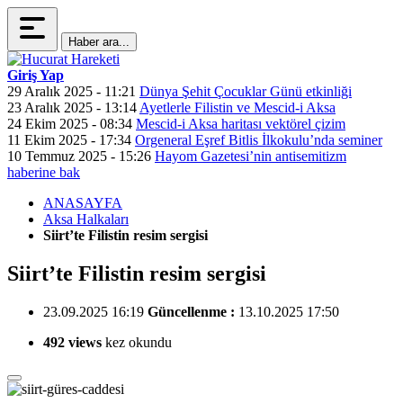
Haber ara...
Giriş Yap
29 Aralık 2025 - 11:21
Dünya Şehit Çocuklar Günü etkinliği
23 Aralık 2025 - 13:14
Ayetlerle Filistin ve Mescid-i Aksa
24 Ekim 2025 - 08:34
Mescid-i Aksa haritası vektörel çizim
11 Ekim 2025 - 17:34
Orgeneral Eşref Bitlis İlkokulu’nda seminer
10 Temmuz 2025 - 15:26
Hayom Gazetesi’nin antisemitizm
haberine bak
ANASAYFA
Aksa Halkaları
Siirt’te Filistin resim sergisi
Siirt’te Filistin resim sergisi
23.09.2025 16:19
Güncellenme :
13.10.2025 17:50
492 views
kez okundu