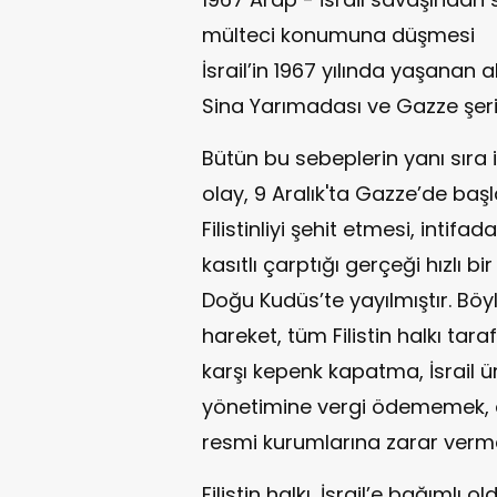
mülteci konumuna düşmesi
İsrail’in 1967 yılında yaşanan 
Sina Yarımadası ve Gazze şer
Bütün bu sebeplerin yanı sıra il
olay, 9 Aralık'ta Gazze’de başla
Filistinliyi şehit etmesi, intifa
kasıtlı çarptığı gerçeği hızlı b
Doğu Kudüs’te yayılmıştır. Bö
hareket, tüm Filistin halkı tar
karşı kepenk kapatma, İsrail ü
yönetimine vergi ödememek, ord
resmi kurumlarına zarar verme 
Filistin halkı, İsrail’e bağımlı