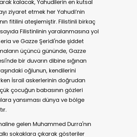
olarak kalacak, Yahudilerin en kutsal
ayı ziyaret etmek her Yahudi’nin
n fitilini ateşlemiştir. Filistinli birkaç
ayıda Filistinlinin yaralanmasına yol
eria ve Gazze Şeridi'nde şiddet
tışmaların üçüncü gününde, Gazze
i'nde bir duvarın dibine sığınan
1 yaşındaki oğlunun, kendilerini
ken İsrail askerlerinin doğrudan
üçük çocuğun babasının gözleri
ralara yansıması dünya ve bölge
ır.
i haline gelen Muhammed Durra'nın
alkı sokaklara çıkarak gösteriler