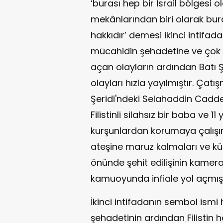
‘burası hep bir İsrail bölgesi 
mekânlarından biri olarak bur
hakkıdır’ demesi ikinci intifadanı
mücahidin şehadetine ve çok s
açan olayların ardından Batı Ş
olayları hızla yayılmıştır. Ça
Şeridi'ndeki Selahaddin Caddes
Filistinli silahsız bir baba ve 1
kurşunlardan korumaya çalışır
ateşine maruz kalmaları ve k
önünde şehit edilişinin kame
kamuoyunda infiale yol açmışt
İkinci intifadanın sembol ism
şehadetinin ardından Filistin h