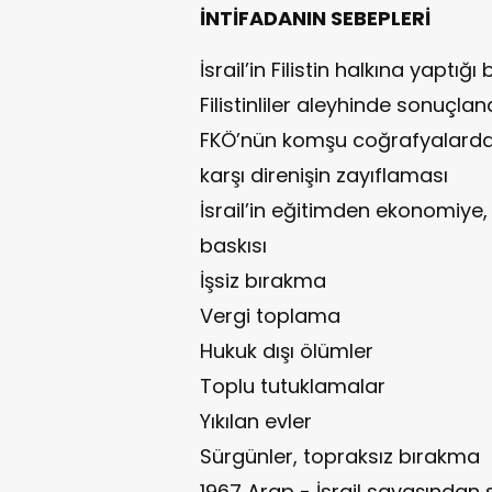
İNTİFADANIN SEBEPLERİ
İsrail’in Filistin halkına yaptığı
Filistinliler aleyhinde sonuçla
FKÖ’nün komşu coğrafyalardan
karşı direnişin zayıflaması
İsrail’in eğitimden ekonomiye,
baskısı
İşsiz bırakma
Vergi toplama
Hukuk dışı ölümler
Toplu tutuklamalar
Yıkılan evler
Sürgünler, topraksız bırakma
1967 Arap - İsrail savaşından s