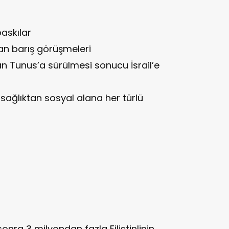
 baskılar
nan barış görüşmeleri
 Tunus’a sürülmesi sonucu İsrail’e
 sağlıktan sosyal alana her türlü
onra 3 milyondan fazla Filistinlinin