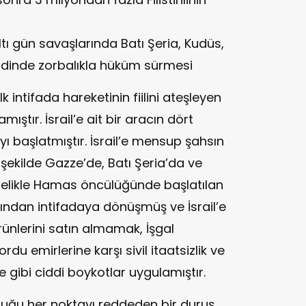
altı gün savaşlarında Batı Şeria, Kudüs,
idinde zorbalıkla hüküm sürmesi
k intifada hareketinin fiilini ateşleyen
mıştır. İsrail’e ait bir aracın dört
dayı başlatmıştır. İsrail’e mensup şahsın
ir şekilde Gazze’de, Batı Şeria’da ve
ylelikle Hamas öncülüğünde başlatılan
afından intifadaya dönüşmüş ve İsrail’e
rünlerini satın almamak, İşgal
u emirlerine karşı sivil itaatsizlik ve
gibi ciddi boykotlar uygulamıştır.
 olduğu her noktayı reddeden bir duruş