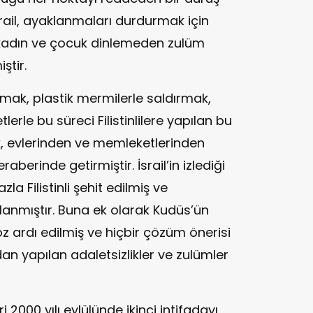
rail, ayaklanmaları durdurmak için
 kadın ve çocuk dinlemeden zulüm
ştir.
ak, plastik mermilerle saldırmak,
lerle bu süreci Filistinlilere yapılan bu
zluk, evlerinden ve memleketlerinden
raberinde getirmiştir. İsrail’in izlediği
a Filistinli şehit edilmiş ve
uklanmıştır. Buna ek olarak Kudüs’ün
z ardı edilmiş ve hiçbir çözüm önerisi
dan yapılan adaletsizlikler ve zulümler
i 2000 yılı eylülünde ikinci intifadayı