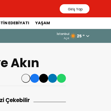
Giriş Yap
STIN EDEBIYATI
YAŞAM
İstanbul
25 °
Açık
e Akın
izi Çekebilir