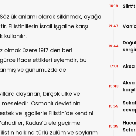
Siirt’
16:19
. Sözlük anlamı olarak silkinmek, ayağa
ilistinlilerin İsrail işgaline karşı
Van’d
21:47
 kullanılır.
Doğub
19:44
 kez olmak üzere 1917 den beri
sergi
 özgürce ifade ettikleri eylemdir, bu
Aksa 
17:01
aşanmış ve günümüzde de
Aksa 
15:43
karşı
yıllara dayanan, birçok ülke ve
r meseledir. Osmanlı devletinin
Sokak
15:55
cevap
tek ve işgallerle Filistin’de kendini
Yahudiler, Kudüs’ü ele geçirme
Hucur
15:05
Sefer
ilistin halkına türlü zulüm ve soykırım