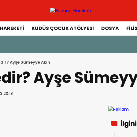
HAREKETI
KUDÜS ÇOCUK ATÖLYESI
DOSYA
FILI
edir? Ayşe Sümeyye Akın
edir? Ayşe Sümeyy
3 20:18
İlgin