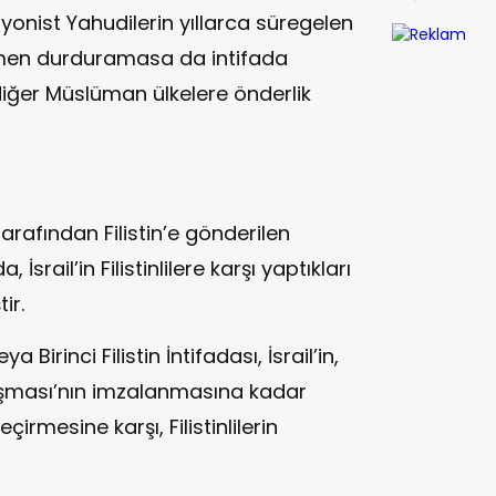
 Siyonist Yahudilerin yıllarca süregelen
amen durduramasa da intifada
 diğer Müslüman ülkelere önderlik
arafından Filistin’e gönderilen
srail’in Filistinlilere karşı yaptıkları
ir.
 Birinci Filistin İntifadası, İsrail’in,
laşması’nın imzalanmasına kadar
eçirmesine karşı, Filistinlilerin