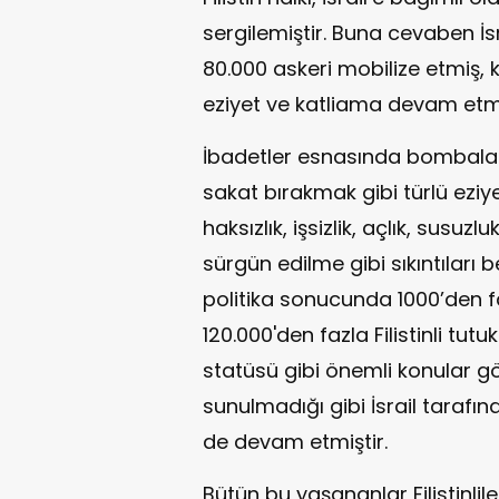
sergilemiştir. Buna cevaben İs
80.000 askeri mobilize etmiş,
eziyet ve katliama devam etmi
İbadetler esnasında bombalam
sakat bırakmak gibi türlü eziyet
haksızlık, işsizlik, açlık, susu
sürgün edilme gibi sıkıntıları be
politika sonucunda 1000’den fazl
120.000'den fazla Filistinli tut
statüsü gibi önemli konular gö
sunulmadığı gibi İsrail tarafın
de devam etmiştir.
Bütün bu yaşananlar Filistinliler