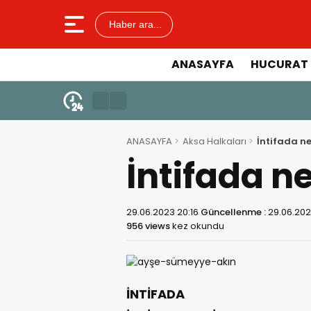
Haber ara...
ANASAYFA
HUCURAT 
ANASAYFA
Aksa Halkaları
İntifada n
İntifada n
29.06.2023 20:16
Güncellenme :
29.06.202
956 views
kez okundu
İNTİFADA