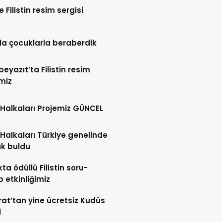
te Filistin resim sergisi
a çocuklarla beraberdik
eyazıt’ta Filistin resim
miz
Halkaları Projemiz GÜNCEL
Halkaları Türkiye genelinde
lık buldu
ta ödüllü Filistin soru-
 etkinliğimiz
at’tan yine ücretsiz Kudüs
i