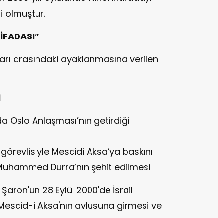
i olmuştur.
TİFADASI”
ılları arasındaki ayaklanmasına verilen
İ
nda Oslo Anlaşması’nın getirdiği
 görevlisiyle Mescidi Aksa’ya baskını
 Muhammed Durra’nın şehit edilmesi
Şaron'un 28 Eylül 2000'de İsrail
 Mescid-i Aksa'nın avlusuna girmesi ve