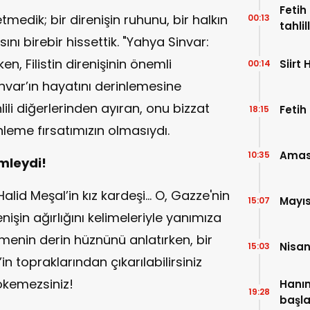
Feti
etmedik; bir direnişin ruhunu, bir halkın
00:13
tahli
nı birebir hissettik. "Yahya Sinvar:
en, Filistin direnişinin önemli
Siirt 
00:14
invar’ın hayatını derinlemesine
ili diğerlerinden ayıran, onu bizzat
Fetih
18:15
leme fırsatımızın olmasıydı.
Amasya
10:35
mleydi!
 Halid Meşal’in kız kardeşi… O, Gazze'nin
Mayıs
15:07
nişin ağırlığını kelimeleriyle yanımıza
lmenin derin hüznünü anlatırken, bir
Nisan
15:03
in topraklarından çıkarılabilirsiniz
sökemezsiniz!
Hanım
19:28
başla