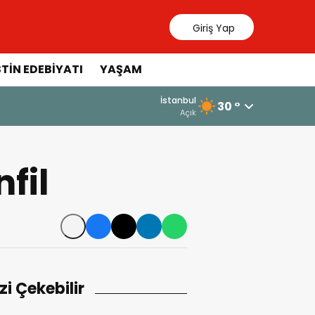
Giriş Yap
STIN EDEBIYATI
YAŞAM
İstanbul
30 °
Açık
fil
izi Çekebilir