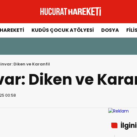
HAREKETI
KUDÜS ÇOCUK ATÖLYESI
DOSYA
FILI
invar: Diken ve Karanfil
ar: Diken ve Karan
25 00:58
İlgin