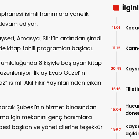
İlgin
üphanesi isimli hanımlara yönelik
 devam ediyor.
Kocae
11:01
seri, Amasya, Siirt’in ardından şimdi
e kitap tahlil programları başladı.
Karın
11:12
umluluğunda 8 kişiyle başlayan kitap
Kayser
00:49
düzenleniyor. İlk ay Eyüp Güzel’in
isimli Akıl Fikir Yayınları’ndan çıkan
Filis
16:16
Hucur
Asarcık Şubesi’nin hizmet binasından
15:04
döne
alışma için mekanını genç hanımlara
esi başkan ve yöneticilerine teşekkür
Kayse
13:57
açıldı