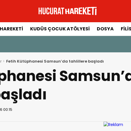
HAREKETI
KUDÜS ÇOCUK ATÖLYESI
DOSYA
FILI
r
Fetih Kütüphanesi Samsun’da tahlillere başladı
üphanesi Samsun’
başladı
6 00:15