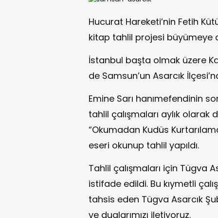
Hucurat Hareketi’nin Fetih Küt
kitap tahlil projesi büyümeye
İstanbul başta olmak üzere Kay
de Samsun’un Asarcık İlçesi’nd
Emine Sarı hanımefendinin sor
tahlil çalışmaları aylık olarak 
“Okumadan Kudüs Kurtarılamaz” 
eseri okunup tahlil yapıldı.
Tahlil çalışmaları için Tügva 
istifade edildi. Bu kıymetli ç
tahsis eden Tügva Asarcık Şub
ve dualarımızı iletiyoruz.