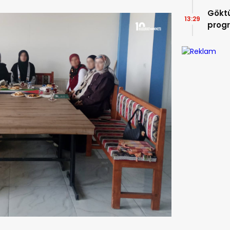
Göktü
13:29
prog