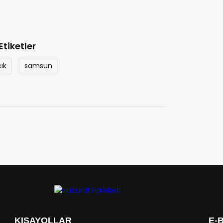
Etiketler
ık
samsun
KISAYOLLAR
E-