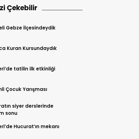
izi Çekebilir
li Gebze İlçesindeydik
ca Kuran Kursundaydık
i’de tatilin ilk etkinliği
tinli Çocuk Yarışması
atın siyer derslerinde
m sonu
ri’de Hucurat’ın mekanı