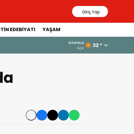
Giriş Yap
STIN EDEBIYATI
YAŞAM
İstanbul
32 °
Açık
da