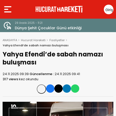
Giriş
Yap
23 Aralık 2025 - 13:14
Ayetlerle Filistin ve Mescid-i Aksa
ANASAYFA
Hucurat Hareketi
Faaliyetler
Yahya Efendi’de sabah namazı buluşması
Yahya Efendi’de sabah namazı
buluşması
24.11.2025 09:39
Güncellenme :
24.11.2025 09:41
317 views
kez okundu