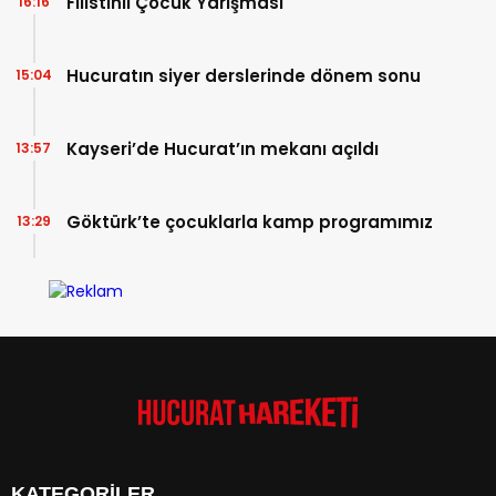
Filistinli Çocuk Yarışması
16:16
Hucuratın siyer derslerinde dönem sonu
15:04
Kayseri’de Hucurat’ın mekanı açıldı
13:57
Göktürk’te çocuklarla kamp programımız
13:29
KATEGORİLER