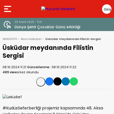
Giriş
Yap
lık 2025 - 11:21
23 Aralık 2025 - 
ya Şehit Çocuklar Günü etkinliği
Ayetlerle Fi
ANASAYFA
Aksa Halkaları
Üsküdar meydanında Filistin Sergisi
Üsküdar meydanında Filistin
Sergisi
08.10.2024 11:21
Güncellenme :
08.10.2024 11:22
489 views
kez okundu
#KudüsSeferberliği projemiz kapsamında 48. Aksa