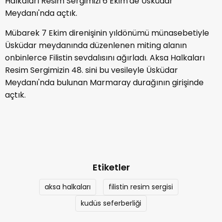
Halkaları Resim Sergimizi 6 Ekim'de Üsküdar
Meydanı'nda açtık.
Mübarek 7 Ekim direnişinin yıldönümü münasebetiyle
Üsküdar meydanında düzenlenen miting alanın
onbinlerce Filistin sevdalısını ağırladı. Aksa Halkaları
Resim Sergimizin 48. sini bu vesileyle Üsküdar
Meydanı'nda bulunan Marmaray durağının girişinde
açtık.
Etiketler
aksa halkaları
filistin resim sergisi
kudüs seferberliği