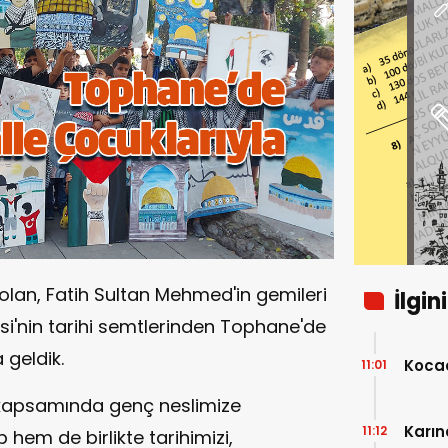
olan, Fatih Sultan Mehmed'in gemileri
İlgin
si'nin tarihi semtlerinden Tophane'de
 geldik.
Kocae
11:01
 kapsamında genç neslimize
Karın
11:12
hem de birlikte tarihimizi,