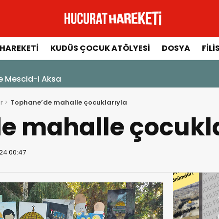
HAREKETI
KUDÜS ÇOCUK ATÖLYESI
DOSYA
FILI
ksa
r
Tophane’de mahalle çocuklarıyla
e mahalle çocukla
24 00:47