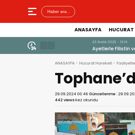
Haber ara...
ANASAYFA
HUCURAT 
23 Aralık 2025 - 13:14
Ayetlerle Filistin ve Mescid-i A
ANASAYFA
Hucurat Hareketi
Faaliyetle
Tophane’d
29.09.2024 00:46
Güncellenme :
29.09.20
442 views
kez okundu