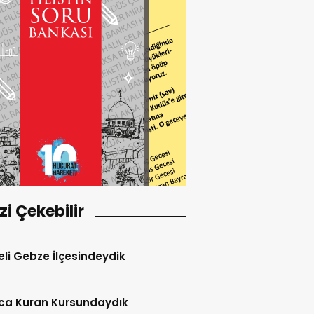
izi Çekebilir
li Gebze İlçesindeydik
ca Kuran Kursundaydık