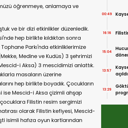
rümüzü öğrenmeye, anlamaya ve
Kayser
00:49
uk ve bir dizi etkinlikler düzenledik.
Filis
16:16
'nde hep birlikte kıldıktan sonra
ophane Parkı'nda etkinliklerimize
Hucur
15:04
döne
 (Mekke, Medine ve Kudüs) 3 şehrimizi
Mescid-i Aksa) 3 mescidimizi anlattık.
Kayse
13:57
açıldı
arla masaların üzerine
arını hep birlikte boyadık. Çocukların
Göktü
13:29
 ise Mescid-i Aksa çizimli ahşap
prog
çocuklara Filistin resim sergimizi
atırası olarak Filistin kefiyesi, Mescid-
şti isimli hafıza oyun kartlarından