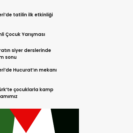
i’de tatilin ilk etkinliği
tinli Çocuk Yarışması
atın siyer derslerinde
m sonu
ri’de Hucurat’ın mekanı
rk’te çocuklarla kamp
ramımız