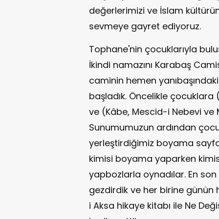
değerlerimizi ve İslam kültü
sevmeye gayret ediyoruz.
Tophane'nin çocuklarıyla buluşt
İkindi namazını Karabaş Camisi
caminin hemen yanıbaşındaki T
başladık. Öncelikle çocuklara
ve (Kâbe, Mescid-i Nebevi ve 
Sunumumuzun ardından çocukl
yerleştirdiğimiz boyama sayfal
kimisi boyama yaparken kimisi
yapbozlarla oynadılar. En son 
gezdirdik ve her birine günün h
i Aksa hikaye kitabı ile Ne Deği