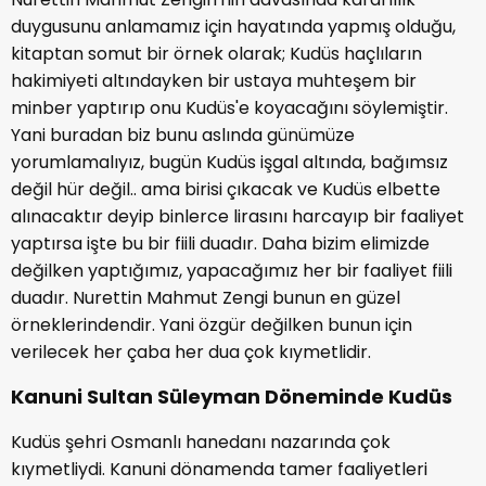
duygusunu anlamamız için hayatında yapmış olduğu,
kitaptan somut bir örnek olarak; Kudüs haçlıların
hakimiyeti altındayken bir ustaya muhteşem bir
minber yaptırıp onu Kudüs'e koyacağını söylemiştir.
Yani buradan biz bunu aslında günümüze
yorumlamalıyız, bugün Kudüs işgal altında, bağımsız
değil hür değil.. ama birisi çıkacak ve Kudüs elbette
alınacaktır deyip binlerce lirasını harcayıp bir faaliyet
yaptırsa işte bu bir fiili duadır. Daha bizim elimizde
değilken yaptığımız, yapacağımız her bir faaliyet fiili
duadır. Nurettin Mahmut Zengi bunun en güzel
örneklerindendir. Yani özgür değilken bunun için
verilecek her çaba her dua çok kıymetlidir.
Kanuni Sultan Süleyman Döneminde Kudüs
Kudüs şehri Osmanlı hanedanı nazarında çok
kıymetliydi. Kanuni dönamenda tamer faaliyetleri