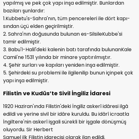
yapılmış ve pek çok yapı inşa edilmiştir. Bunlardan
bazıları şunlardır:
1.Kubbetu's-Sahra'nın, tüm pencereleri ile dört kapı-
sından üçü elden geçirilmiştir.
2. Sahra'nın doğusunda bulunan es-SilsileKubbe'si
tamir edilmiştir.
3. Babu'l-Halil'deki kalenin batı tarafında bulunanKale
Camii'ne 1531 yılında bir minare yaptırılmıştır.
4. Şehir surları ve kapıları yeniden inşa edilmiştir.
5. Şehirdeki su problemi ile ilgilenilip bunun içinpek çok
yapı inşa edilmiştir.
Filistin ve Kudüs’te Sivil İngiliz İdaresi
1920 Haziran'ında Filistin'deki İngiliz askerî idâresi ilgâ
edildi ve yerine sivil bir idâre kuruldu. Bu idârî icraatla
İngiltere'nin askerî işgali sürekli bir işgale dönüşmüş
oluyordu. Sir Herbert
Samuel ilk Filistin idarecisi olarak ilan edildi.