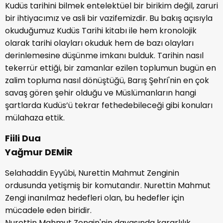
Kudüs tarihini bilmek entelektüel bir birikim değil, zaruri
bir ihtiyacımız ve asli bir vazifemizdir. Bu bakış açısıyla
okuduğumuz Kudüs Tarihi kitabı ile hem kronolojik
olarak tarihi olayları okuduk hem de bazı olayları
derinlemesine düşünme imkanı bulduk. Tarihin nasıl
tekerrür ettiği, bir zamanlar ezilen toplumun bugün en
zalim topluma nasıl dönüştüğü, Barış Şehri'nin en çok
savaş gören şehir olduğu ve Müslümanların hangi
şartlarda Kudüs’ü tekrar fethedebileceği gibi konuları
mülahaza ettik.
Fiili Dua
Yağmur DEMİR
Selahaddin Eyyûbi, Nurettin Mahmut Zenginin
ordusunda yetişmiş bir komutandır. Nurettin Mahmut
Zengi inanılmaz hedefleri olan, bu hedefler için
mücadele eden biridir.
Nurettin Mahmut Zengin'nin davasında kararlılık