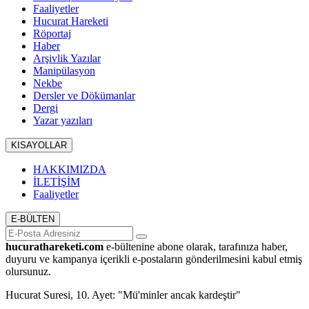
Faaliyetler
Hucurat Hareketi
Röportaj
Haber
Arşivlik Yazılar
Manipülasyon
Nekbe
Dersler ve Dökümanlar
Dergi
Yazar yazıları
KISAYOLLAR
HAKKIMIZDA
İLETİŞİM
Faaliyetler
E-BÜLTEN
hucurathareketi.com
e-bültenine abone olarak, tarafınıza haber,
duyuru ve kampanya içerikli e-postaların gönderilmesini kabul etmiş
olursunuz.
Hucurat Suresi, 10. Ayet: "Mü'minler ancak kardeştir"