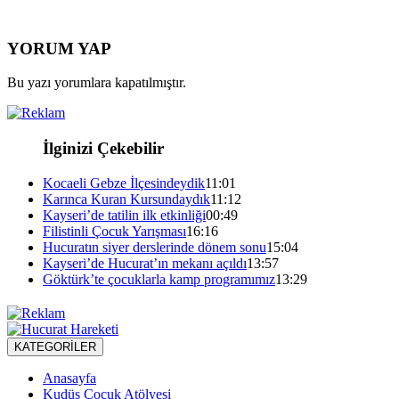
YORUM YAP
Bu yazı yorumlara kapatılmıştır.
İlginizi Çekebilir
Kocaeli Gebze İlçesindeydik
11:01
Karınca Kuran Kursundaydık
11:12
Kayseri’de tatilin ilk etkinliği
00:49
Filistinli Çocuk Yarışması
16:16
Hucuratın siyer derslerinde dönem sonu
15:04
Kayseri’de Hucurat’ın mekanı açıldı
13:57
Göktürk’te çocuklarla kamp programımız
13:29
KATEGORİLER
Anasayfa
Kudüs Çocuk Atölyesi