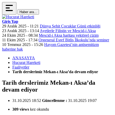
Haber ara...
Giriş Yap
29 Aralık 2025 - 11:21
Dünya Şehit Çocuklar Günü etkinliği
23 Aralık 2025 - 13:14
Ayetlerle Filistin ve Mescid-i Aksa
24 Ekim 2025 - 08:34
Mescid-i Aksa haritası vektörel çizim
11 Ekim 2025 - 17:34
Orgeneral Eşref Bitlis İlkokulu’nda seminer
10 Temmuz 2025 - 15:26
Hayom Gazetesi’nin antisemitizm
haberine bak
ANASAYFA
Hucurat Hareketi
Faaliyetler
Tarih derslerimiz Mekan-ı Aksa’da devam ediyor
Tarih derslerimiz Mekan-ı Aksa’da
devam ediyor
31.10.2025 18:52
Güncellenme :
31.10.2025 19:07
309 views
kez okundu