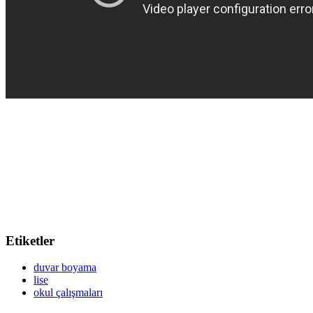
Etiketler
duvar boyama
lise
okul çalışmaları