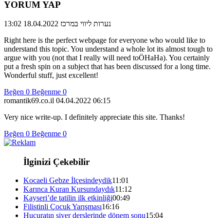
YORUM YAP
18.04.2022 13:02
נערות ליווי במרכז
Right here is the perfect webpage for everyone who would like to
understand this topic. You understand a whole lot its almost tough to
argue with you (not that I really will need toÖHaHa). You certainly
put a fresh spin on a subject that has been discussed for a long time.
Wonderful stuff, just excellent!
Beğen
0
Beğenme
0
romantik69.co.il
04.04.2022 06:15
Very nice write-up. I definitely appreciate this site. Thanks!
Beğen
0
Beğenme
0
İlginizi Çekebilir
Kocaeli Gebze İlçesindeydik
11:01
Karınca Kuran Kursundaydık
11:12
Kayseri’de tatilin ilk etkinliği
00:49
Filistinli Çocuk Yarışması
16:16
Hucuratın siyer derslerinde dönem sonu
15:04