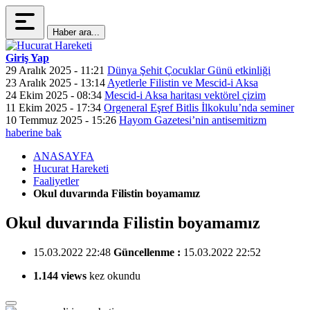
Haber ara...
Giriş Yap
29 Aralık 2025 - 11:21
Dünya Şehit Çocuklar Günü etkinliği
23 Aralık 2025 - 13:14
Ayetlerle Filistin ve Mescid-i Aksa
24 Ekim 2025 - 08:34
Mescid-i Aksa haritası vektörel çizim
11 Ekim 2025 - 17:34
Orgeneral Eşref Bitlis İlkokulu’nda seminer
10 Temmuz 2025 - 15:26
Hayom Gazetesi’nin antisemitizm
haberine bak
ANASAYFA
Hucurat Hareketi
Faaliyetler
Okul duvarında Filistin boyamamız
Okul duvarında Filistin boyamamız
15.03.2022 22:48
Güncellenme :
15.03.2022 22:52
1.144 views
kez okundu