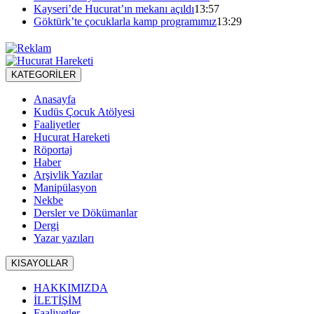
Kayseri’de Hucurat’ın mekanı açıldı
13:57
Göktürk’te çocuklarla kamp programımız
13:29
KATEGORİLER
Anasayfa
Kudüs Çocuk Atölyesi
Faaliyetler
Hucurat Hareketi
Röportaj
Haber
Arşivlik Yazılar
Manipülasyon
Nekbe
Dersler ve Dökümanlar
Dergi
Yazar yazıları
KISAYOLLAR
HAKKIMIZDA
İLETİŞİM
Faaliyetler