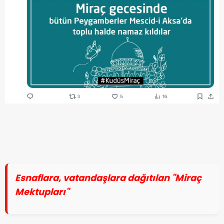
Esnaflara, vatandaşlara dağıtılan "Miraç
Mektupları"