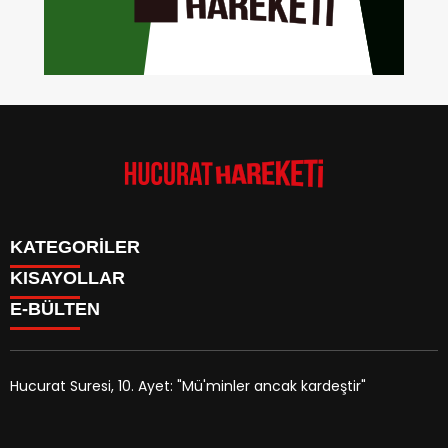
KATEGORİLER
KISAYOLLAR
Anasayfa
E-BÜLTEN
Kudüs Çocuk Atölyesi
HAKKIMIZDA
Faaliyetler
İLETİŞİM
Hucurat Hareketi
Faaliyetler
Röportaj
Hucurat Suresi, 10. Ayet: "Mü'minler ancak kardeştir"
Haber
hucurathareketi.com
e-bültenine abone olarak, tarafınıza
Arşivlik Yazılar
haber, duyuru ve kampanya içerikli e-postaların
Manipülasyon