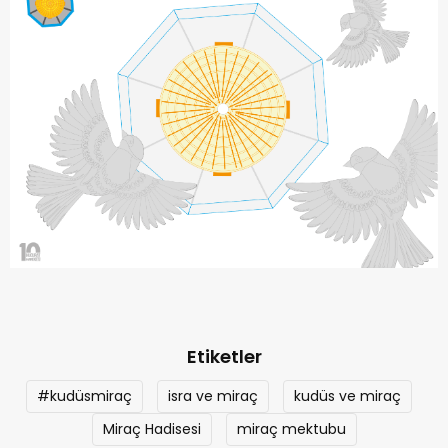
Etiketler
#kudüsmiraç
isra ve miraç
kudüs ve miraç
Miraç Hadisesi
miraç mektubu