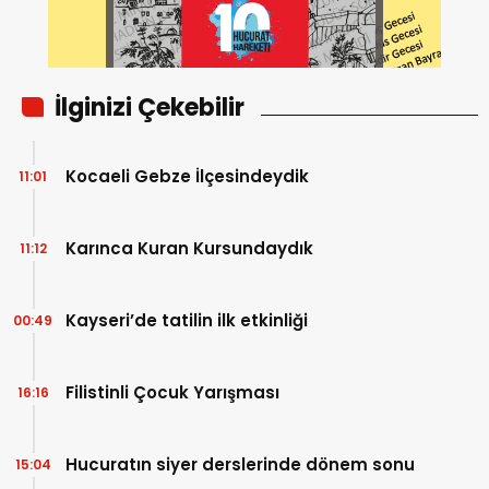
İlginizi Çekebilir
Kocaeli Gebze İlçesindeydik
11:01
Karınca Kuran Kursundaydık
11:12
Kayseri’de tatilin ilk etkinliği
00:49
Filistinli Çocuk Yarışması
16:16
Hucuratın siyer derslerinde dönem sonu
15:04