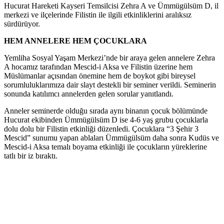
Hucurat Hareketi Kayseri Temsilcisi Zehra A ve Ümmügülsüm D, il
merkezi ve ilçelerinde Filistin ile ilgili etkinliklerini aralıksız
sürdürüyor.
HEM ANNELERE HEM ÇOCUKLARA
Yemliha Sosyal Yaşam Merkezi’nde bir araya gelen annelere Zehra
A hocamız tarafından Mescid-i Aksa ve Filistin üzerine hem
Müslümanlar açısından önemine hem de boykot gibi bireysel
sorumluluklarımıza dair slayt destekli bir seminer verildi. Seminerin
sonunda katılımcı annelerden gelen sorular yanıtlandı.
Anneler seminerde olduğu sırada aynı binanın çocuk bölümünde
Hucurat ekibinden Ümmügülsüm D ise 4-6 yaş grubu çocuklarla
dolu dolu bir Filistin etkinliği düzenledi. Çocuklara “3 Şehir 3
Mescid” sunumu yapan ablaları Ümmügülsüm daha sonra Kudüs ve
Mescid-i Aksa temalı boyama etkinliği ile çocukların yüreklerine
tatlı bir iz bıraktı.