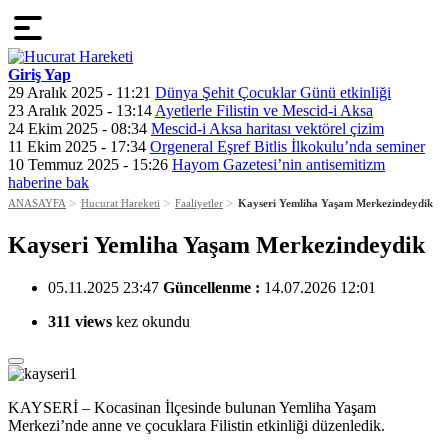
Giriş Yap
29 Aralık 2025 - 11:21
Dünya Şehit Çocuklar Günü etkinliği
23 Aralık 2025 - 13:14
Ayetlerle Filistin ve Mescid-i Aksa
24 Ekim 2025 - 08:34
Mescid-i Aksa haritası vektörel çizim
11 Ekim 2025 - 17:34
Orgeneral Eşref Bitlis İlkokulu’nda seminer
10 Temmuz 2025 - 15:26
Hayom Gazetesi’nin antisemitizm
haberine bak
ANASAYFA
Hucurat Hareketi
Faaliyetler
Kayseri Yemliha Yaşam Merkezindeydik
Kayseri Yemliha Yaşam Merkezindeydik
05.11.2025 23:47
Güncellenme :
14.07.2026 12:01
311 views
kez okundu
KAYSERİ – Kocasinan İlçesinde bulunan Yemliha Yaşam
Merkezi’nde anne ve çocuklara Filistin etkinliği düzenledik.