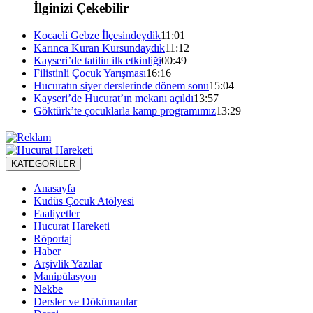
İlginizi Çekebilir
Kocaeli Gebze İlçesindeydik
11:01
Karınca Kuran Kursundaydık
11:12
Kayseri’de tatilin ilk etkinliği
00:49
Filistinli Çocuk Yarışması
16:16
Hucuratın siyer derslerinde dönem sonu
15:04
Kayseri’de Hucurat’ın mekanı açıldı
13:57
Göktürk’te çocuklarla kamp programımız
13:29
KATEGORİLER
Anasayfa
Kudüs Çocuk Atölyesi
Faaliyetler
Hucurat Hareketi
Röportaj
Haber
Arşivlik Yazılar
Manipülasyon
Nekbe
Dersler ve Dökümanlar