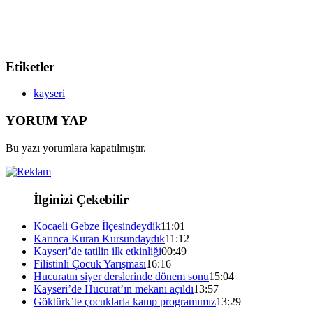
Etiketler
kayseri
YORUM YAP
Bu yazı yorumlara kapatılmıştır.
İlginizi Çekebilir
Kocaeli Gebze İlçesindeydik
11:01
Karınca Kuran Kursundaydık
11:12
Kayseri’de tatilin ilk etkinliği
00:49
Filistinli Çocuk Yarışması
16:16
Hucuratın siyer derslerinde dönem sonu
15:04
Kayseri’de Hucurat’ın mekanı açıldı
13:57
Göktürk’te çocuklarla kamp programımız
13:29