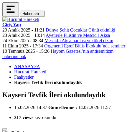
Haber ara...
Giriş Yap
29 Aralık 2025 - 11:21
Dünya Şehit Çocuklar Günü etkinliği
23 Aralık 2025 - 13:14
Ayetlerle Filistin ve Mescid-i Aksa
24 Ekim 2025 - 08:34
Mescid-i Aksa haritası vektörel çizim
11 Ekim 2025 - 17:34
Orgeneral Eşref Bitlis İlkokulu’nda seminer
10 Temmuz 2025 - 15:26
Hayom Gazetesi’nin antisemitizm
haberine bak
ANASAYFA
Hucurat Hareketi
Faaliyetler
Kayseri Tevfik İleri okulundaydık
Kayseri Tevfik İleri okulundaydık
15.02.2026 14:37
Güncellenme :
14.07.2026 11:57
317 views
kez okundu