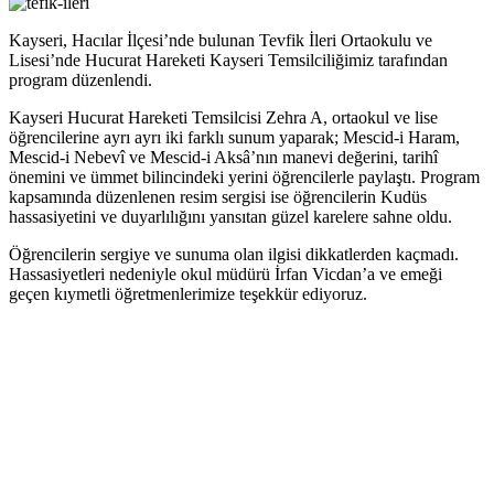
Kayseri, Hacılar İlçesi’nde bulunan Tevfik İleri Ortaokulu ve
Lisesi’nde Hucurat Hareketi Kayseri Temsilciliğimiz tarafından
program düzenlendi.
Kayseri Hucurat Hareketi Temsilcisi Zehra A, ortaokul ve lise
öğrencilerine ayrı ayrı iki farklı sunum yaparak; Mescid-i Haram,
Mescid-i Nebevî ve Mescid-i Aksâ’nın manevi değerini, tarihî
önemini ve ümmet bilincindeki yerini öğrencilerle paylaştı. Program
kapsamında düzenlenen resim sergisi ise öğrencilerin Kudüs
hassasiyetini ve duyarlılığını yansıtan güzel karelere sahne oldu.
Öğrencilerin sergiye ve sunuma olan ilgisi dikkatlerden kaçmadı.
Hassasiyetleri nedeniyle okul müdürü İrfan Vicdan’a ve emeği
geçen kıymetli öğretmenlerimize teşekkür ediyoruz.