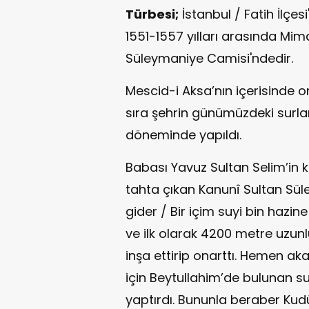
Türbesi;
İstanbul / Fatih İlçe
1551-1557 yılları arasında Mim
Süleymaniye Camisi'ndedir.
Mescid-i Aksa’nın içerisinde 
sıra şehrin günümüzdeki surları
döneminde yapıldı.
Babası Yavuz Sultan Selim’in k
tahta çıkan Kanunî Sultan Sül
gider / Bir içim suyi bin hazin
ve ilk olarak 4200 metre uzun
inşa ettirip onarttı. Hemen a
için Beytullahim’de bulunan su
yaptırdı. Bununla beraber Kudü