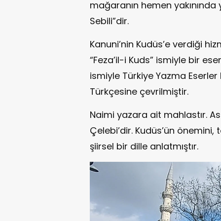
mağaranın hemen yakınında ye
Sebili”dir.
Kanuni’nin Kudüs’e verdiği hiz
“Feza’il-i Kuds” ismiyle bir ese
ismiyle Türkiye Yazma Eserle
Türkçesine çevrilmiştir.
Naimi yazara ait mahlastır. A
Çelebi’dir. Kudüs’ün önemini, t
şiirsel bir dille anlatmıştır.