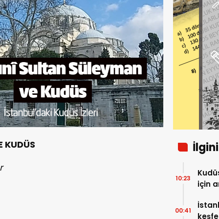
E KUDÜS
İlgin
r
Kudüs
10:23
için 
İstan
00:41
keşfe