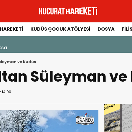
HAREKETI
KUDÜS ÇOCUK ATÖLYESI
DOSYA
FILI
ksa
üleyman ve Kudüs
ltan Süleyman ve
 14:00