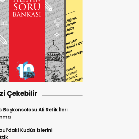
izi Çekebilir
 Başkonsolosu Ali Refik İleri
anma
bul’daki Kudüs izlerini
ttik