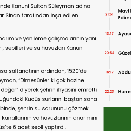
si'nde Kanuni Sultan Süleyman adına
Mavi 
ar Sinan tarafından inşa edilen
21:51
Edirn
Ayaso
13:17
onarım ve yenileme çalışmalarının yanı
, sebilleri ve su havuzları Kanuni
Güze
20:54
ısa saltanatının ardından, 1520’de
Abdu
16:17
eyman, “Dimesünler ki çok hazine
e değer” diyerek şehrin ihyasını emretti
Hürre
22:23
luğundaki Kudüs surlarını baştan sona
kabinde, şehrin su sorununu çözmek
 kanallarının ve havuzlarının onarımını
s’te 6 adet sebil yaptırdı.