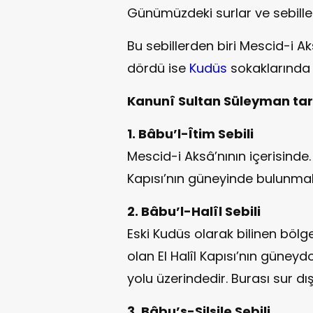
Günümüzdeki surlar ve sebill
Bu sebillerden biri Mescid-i Aks
dördü ise
Kudüs
sokaklarında 
Kanunî Sultan Süleyman tara
1. Bâbu’l-Îtim Sebili
Mescid-i Aksâ’nının içerisinde
Kapısı’nın güneyinde bulunmak
2. Bâbu’l-Halîl Sebili
Eski Kudüs olarak bilinen bölge
olan El Halîl Kapısı’nın güneyd
yolu üzerindedir. Burası sur dış
3. Bâbu’s-Silsile Sebili