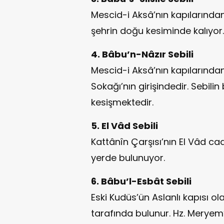
Mescid-i Aksâ’nın kapılarından S
şehrin doğu kesiminde kalıyor.
4. Bâbu’n-Nâzır Sebili
Mescid-i Aksâ’nın kapılarında
Sokağı’nın girişindedir. Sebil
kesişmektedir.
5. El Vâd Sebili
Kattânîn Çarşısı’nın El Vâd c
yerde bulunuyor.
6. Bâbu’l-Esbât Sebili
Eski Kudüs’ün Aslanlı kapısı ola
tarafında bulunur. Hz. Meryem