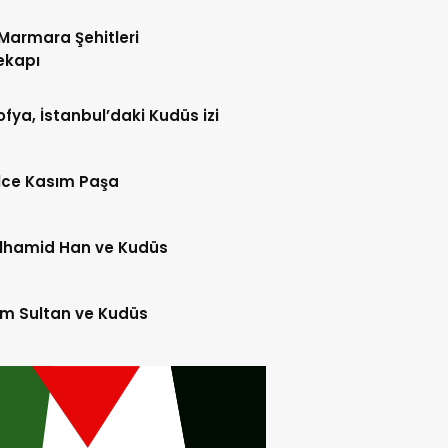
Marmara Şehitleri
ekapı
fya, İstanbul’daki Kudüs izi
lce Kasım Paşa
lhamid Han ve Kudüs
m Sultan ve Kudüs