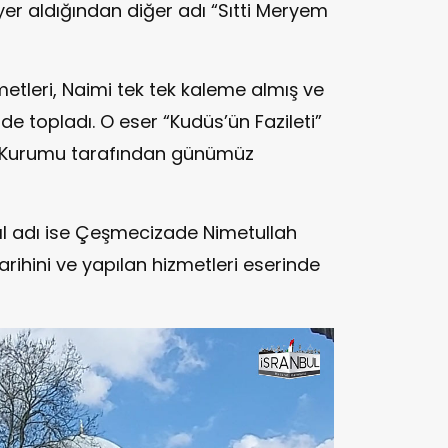
r aldığından diğer adı “Sıtti Meryem
metleri, Naimi tek tek kaleme almış ve
rde topladı. O eser “Kudüs’ün Fazileti”
r Kurumu tarafından günümüz
sıl adı ise Çeşmecizade Nimetullah
arihini ve yapılan hizmetleri eserinde