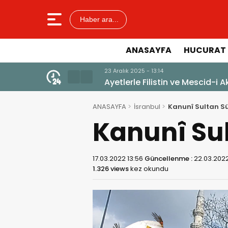
Haber ara...
ANASAYFA
HUCURAT 
23 Aralık 2025 - 13:14
Ayetlerle Filistin ve Mescid-i A
ANASAYFA
İsranbul
Kanunî Sultan S
Kanunî Su
17.03.2022 13:56
Güncellenme :
22.03.2022
1.326 views
kez okundu