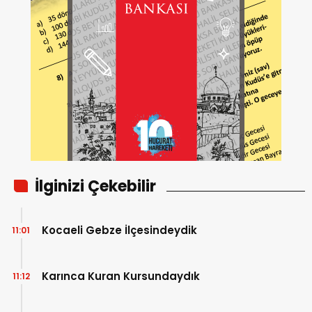
İlginizi Çekebilir
Kocaeli Gebze İlçesindeydik
11:01
Karınca Kuran Kursundaydık
11:12