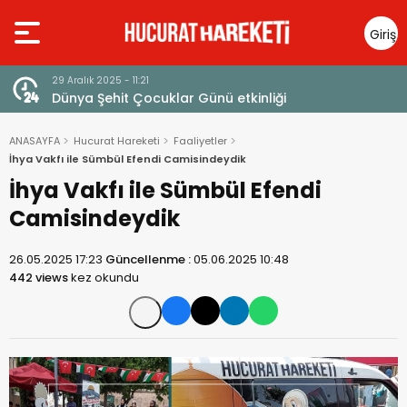
Giriş
Yap
23 Aralık 2025 - 13:14
Ayetlerle Filistin ve Mescid-i Aksa
ANASAYFA
Hucurat Hareketi
Faaliyetler
İhya Vakfı ile Sümbül Efendi Camisindeydik
İhya Vakfı ile Sümbül Efendi
Camisindeydik
26.05.2025 17:23
Güncellenme :
05.06.2025 10:48
442 views
kez okundu