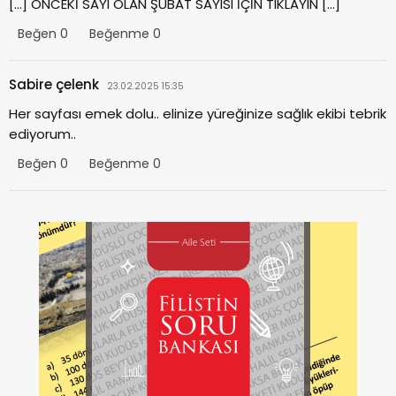
[…] ÖNCEKİ SAYI OLAN ŞUBAT SAYISI İÇİN TIKLAYIN […]
Beğen
0
Beğenme
0
Sabire çelenk
23.02.2025 15:35
Her sayfası emek dolu.. elinize yüreğinize sağlık ekibi tebrik
ediyorum..
Beğen
0
Beğenme
0