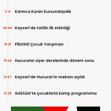
Karınca Kuran Kursundaydık
11:12
Kayseri’de tatilin ilk etkinliği
00:49
Filistinli Çocuk Yarışması
16:16
Hucuratın siyer derslerinde dönem sonu
15:04
Kayseri’de Hucurat’ın mekanı açıldı
13:57
Göktürk’te çocuklarla kamp programımız
13:29