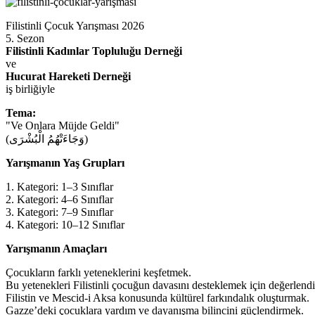
Filistinli Çocuk Yarışması 2026
5. Sezon
Filistinli Kadınlar Topluluğu Derneği
ve
Hucurat Hareketi Derneği
iş birliğiyle
Tema:
"Ve Onlara Müjde Geldi"
(وَجَاءَتْهُمُ الْبُشْرَى)
Yarışmanın Yaş Grupları
1. Kategori: 1–3 Sınıflar
2. Kategori: 4–6 Sınıflar
3. Kategori: 7–9 Sınıflar
4. Kategori: 10–12 Sınıflar
Yarışmanın Amaçları
Çocukların farklı yeteneklerini keşfetmek.
Bu yetenekleri Filistinli çocuğun davasını desteklemek için değerlend
Filistin ve Mescid-i Aksa konusunda kültürel farkındalık oluşturmak.
Gazze’deki çocuklara yardım ve dayanışma bilincini güçlendirmek.