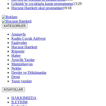
Göktürk’te çocuklarla kamp programımız
13:29
Hucurat Hareketi okul programları
19:18
KATEGORİLER
Anasayfa
Kudüs Çocuk Atölyesi
Faaliyetler
Hucurat Hareketi
Röportaj
Haber
Arşivlik Yazılar
Manipülasyon
Nekbe
Dersler ve Dökümanlar
Dergi
Yazar yazıları
KISAYOLLAR
HAKKIMIZDA
İLETİŞİM