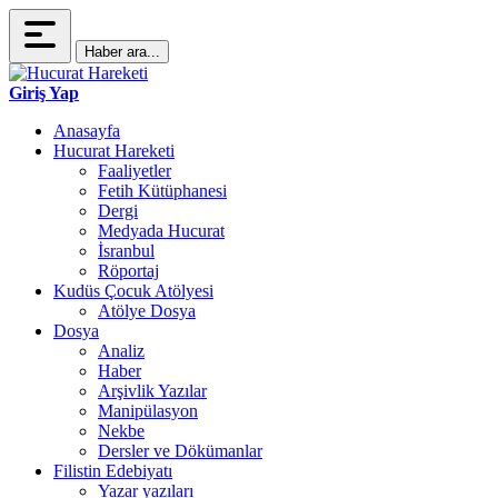
Haber ara...
Giriş Yap
Anasayfa
Hucurat Hareketi
Faaliyetler
Fetih Kütüphanesi
Dergi
Medyada Hucurat
İsranbul
Röportaj
Kudüs Çocuk Atölyesi
Atölye Dosya
Dosya
Analiz
Haber
Arşivlik Yazılar
Manipülasyon
Nekbe
Dersler ve Dökümanlar
Filistin Edebiyatı
Yazar yazıları