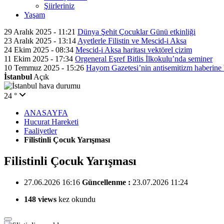
Şiirleriniz
Yaşam
29 Aralık 2025 - 11:21
Dünya Şehit Çocuklar Günü etkinliği
23 Aralık 2025 - 13:14
Ayetlerle Filistin ve Mescid-i Aksa
24 Ekim 2025 - 08:34
Mescid-i Aksa haritası vektörel çizim
11 Ekim 2025 - 17:34
Orgeneral Eşref Bitlis İlkokulu’nda seminer
10 Temmuz 2025 - 15:26
Hayom Gazetesi’nin antisemitizm haberine
İstanbul
Açık
24 °
ANASAYFA
Hucurat Hareketi
Faaliyetler
Filistinli Çocuk Yarışması
Filistinli Çocuk Yarışması
27.06.2026 16:16
Güncellenme :
23.07.2026 11:24
148 views
kez okundu