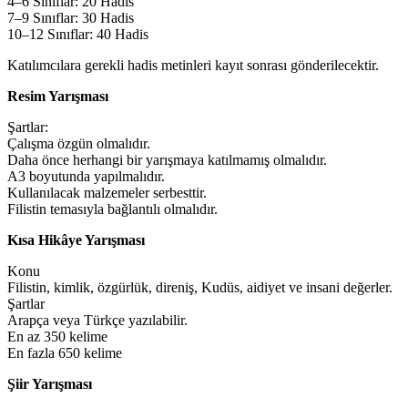
4–6 Sınıflar: 20 Hadis
7–9 Sınıflar: 30 Hadis
10–12 Sınıflar: 40 Hadis
Katılımcılara gerekli hadis metinleri kayıt sonrası gönderilecektir.
Resim Yarışması
Şartlar:
Çalışma özgün olmalıdır.
Daha önce herhangi bir yarışmaya katılmamış olmalıdır.
A3 boyutunda yapılmalıdır.
Kullanılacak malzemeler serbesttir.
Filistin temasıyla bağlantılı olmalıdır.
Kısa Hikâye Yarışması
Konu
Filistin, kimlik, özgürlük, direniş, Kudüs, aidiyet ve insani değerler.
Şartlar
Arapça veya Türkçe yazılabilir.
En az 350 kelime
En fazla 650 kelime
Şiir Yarışması