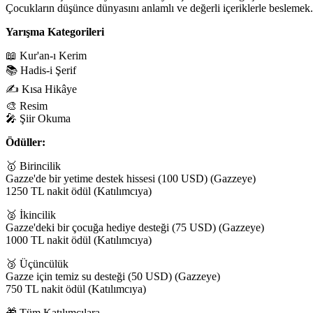
Çocukların düşünce dünyasını anlamlı ve değerli içeriklerle beslemek.
Yarışma Kategorileri
📖 Kur'an-ı Kerim
📚 Hadis-i Şerif
✍️ Kısa Hikâye
🎨 Resim
🎤 Şiir Okuma
Ödüller:
🥇 Birincilik
Gazze'de bir yetime destek hissesi (100 USD) (Gazzeye)
1250 TL nakit ödül (Katılımcıya)
🥈 İkincilik
Gazze'deki bir çocuğa hediye desteği (75 USD) (Gazzeye)
1000 TL nakit ödül (Katılımcıya)
🥉 Üçüncülük
Gazze için temiz su desteği (50 USD) (Gazzeye)
750 TL nakit ödül (Katılımcıya)
🎁 Tüm Katılımcılara