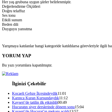
Her yaş grubuna uygun şiirler belirlenmiştir.
Değerlendirme Ölçütleri
Doğru telaffuz
Ses tonu
Etkili sunum
Beden dili
Duyguyu yansıtma
Yarışmaya katılanlar hangi kategoride katıldılarsa görevleriyle ilgili 
YORUM YAP
Bu yazı yorumlara kapatılmıştır.
İlginizi Çekebilir
Kocaeli Gebze İlçesindeydik
11:01
Karınca Kuran Kursundaydık
11:12
Kayseri’de tatilin ilk etkinliği
00:49
Hucuratın siyer derslerinde dönem sonu
15:04
Kayseri’de Hucurat’ın mekanı açıldı
13:57