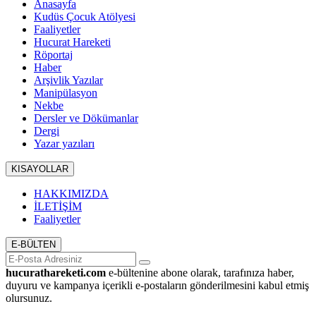
Anasayfa
Kudüs Çocuk Atölyesi
Faaliyetler
Hucurat Hareketi
Röportaj
Haber
Arşivlik Yazılar
Manipülasyon
Nekbe
Dersler ve Dökümanlar
Dergi
Yazar yazıları
KISAYOLLAR
HAKKIMIZDA
İLETİŞİM
Faaliyetler
E-BÜLTEN
hucurathareketi.com
e-bültenine abone olarak, tarafınıza haber,
duyuru ve kampanya içerikli e-postaların gönderilmesini kabul etmiş
olursunuz.