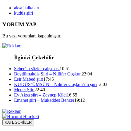
aksa halkaları
kudüs şiiri
YORUM YAP
Bu yazı yorumlara kapatılmıştır.
İlginizi Çekebilir
Seher’in sözler çalışması
10:51
Beytülmakdis Şiiri – Nilüfer Coşkun
23:04
Esir Mabed şiiri
17:45
KUDÜS’ÜMSÜN – Nilüfer Coşkun’un şiiri
12:03
Medet Şiiri
22:40
Ey Aksa şiiri – Zeynep Kilci
16:55
Emanet şiiri – Mukaddes Benzer
19:12
KATEGORİLER