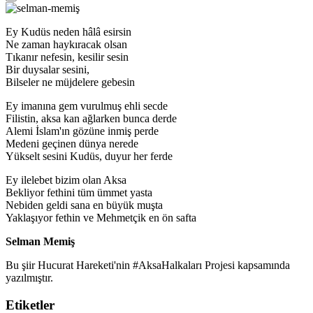
Ey Kudüs neden hâlâ esirsin
Ne zaman haykıracak olsan
Tıkanır nefesin, kesilir sesin
Bir duysalar sesini,
Bilseler ne müjdelere gebesin
Ey imanına gem vurulmuş ehli secde
Filistin, aksa kan ağlarken bunca derde
Alemi İslam'ın gözüne inmiş perde
Medeni geçinen dünya nerede
Yükselt sesini Kudüs, duyur her ferde
Ey ilelebet bizim olan Aksa
Bekliyor fethini tüm ümmet yasta
Nebiden geldi sana en büyük muşta
Yaklaşıyor fethin ve Mehmetçik en ön safta
Selman Memiş
Bu şiir Hucurat Hareketi'nin #AksaHalkaları Projesi kapsamında
yazılmıştır.
Etiketler