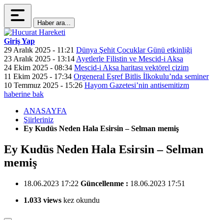
Haber ara...
Giriş Yap
29 Aralık 2025 - 11:21
Dünya Şehit Çocuklar Günü etkinliği
23 Aralık 2025 - 13:14
Ayetlerle Filistin ve Mescid-i Aksa
24 Ekim 2025 - 08:34
Mescid-i Aksa haritası vektörel çizim
11 Ekim 2025 - 17:34
Orgeneral Eşref Bitlis İlkokulu’nda seminer
10 Temmuz 2025 - 15:26
Hayom Gazetesi’nin antisemitizm
haberine bak
ANASAYFA
Şiirleriniz
Ey Kudüs Neden Hala Esirsin – Selman memiş
Ey Kudüs Neden Hala Esirsin – Selman
memiş
18.06.2023 17:22
Güncellenme :
18.06.2023 17:51
1.033 views
kez okundu