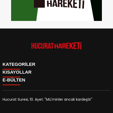
KATEGORİLER
KISAYOLLAR
Anasayfa
E-BÜLTEN
Kudüs Çocuk Atölyesi
HAKKIMIZDA
Faaliyetler
İLETİŞİM
Hucurat Hareketi
Faaliyetler
Röportaj
Hucurat Suresi, 10. Ayet: "Mü'minler ancak kardeştir"
Haber
hucurathareketi.com
e-bültenine abone olarak, tarafınıza
Arşivlik Yazılar
haber, duyuru ve kampanya içerikli e-postaların