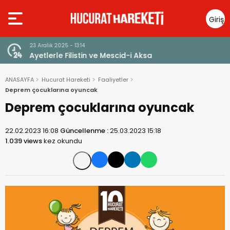
Giriş
Yap
23 Aralık 2025 - 13:14
Ayetlerle Filistin ve Mescid-i Aksa
ANASAYFA
Hucurat Hareketi
Faaliyetler
Deprem çocuklarına oyuncak
Deprem çocuklarına oyuncak
22.02.2023 16:08
Güncellenme :
25.03.2023 15:18
1.039 views
kez okundu