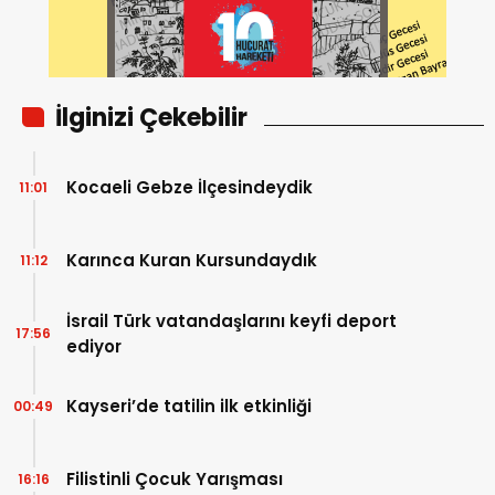
İlginizi Çekebilir
Kocaeli Gebze İlçesindeydik
11:01
Karınca Kuran Kursundaydık
11:12
İsrail Türk vatandaşlarını keyfi deport
17:56
ediyor
Kayseri’de tatilin ilk etkinliği
00:49
Filistinli Çocuk Yarışması
16:16