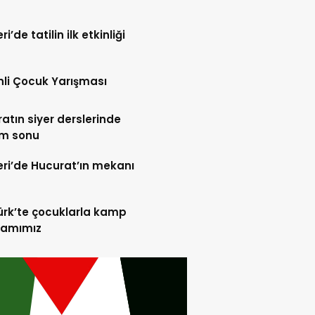
i’de tatilin ilk etkinliği
tinli Çocuk Yarışması
atın siyer derslerinde
m sonu
ri’de Hucurat’ın mekanı
rk’te çocuklarla kamp
ramımız