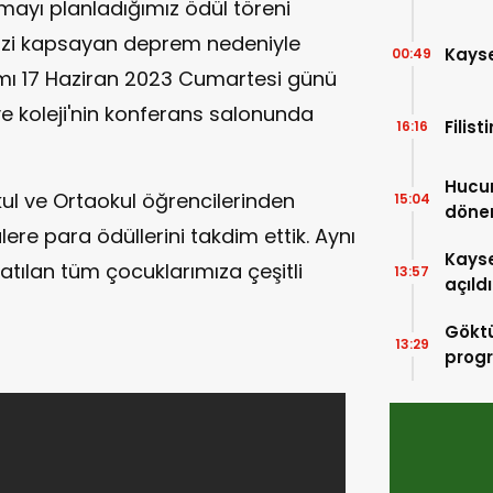
mayı planladığımız ödül töreni
mizi kapsayan deprem nedeniyle
Kayser
00:49
amı 17 Haziran 2023 Cumartesi günü
e koleji'nin konferans salonunda
Filis
16:16
Hucur
kul ve Ortaokul öğrencilerinden
15:04
döne
ülere para ödüllerini takdim ettik. Aynı
Kayse
ılan tüm çocuklarımıza çeşitli
13:57
açıldı
Göktü
13:29
prog