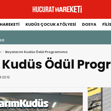
HAREKETI
KUDÜS ÇOCUK ATÖLYESI
DOSYA
FILI
ksa
r
Boyalarım Kudüs Ödül Programımız
 Kudüs Ödül Prog
 22:12