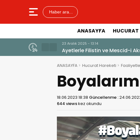
Haber ara...
ANASAYFA
HUCURAT 
23 Aralık 2025 - 13:14
Ayetlerle Filistin ve Mescid-i A
ANASAYFA
Hucurat Hareketi
Faaliyetle
Boyalarım
18.06.2023 18:38
Güncellenme :
24.06.2023
644 views
kez okundu