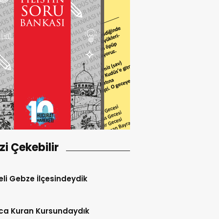
izi Çekebilir
li Gebze İlçesindeydik
ca Kuran Kursundaydık