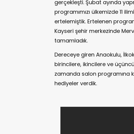
gerçekleşti. Şubat ayında yap
programımızı ülkemizde 11 ili
ertelemiştik. Ertelenen progr
Kayseri şehir merkezinde Merv
tamamladık.
Dereceye giren Anaokulu, İlko
birincilere, ikincilere ve üçünc
zamanda salon programına kat
hediyeler verdik.