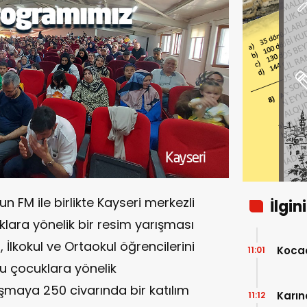
n FM ile birlikte Kayseri merkezli
İlgin
lara yönelik bir resim yarışması
 İlkokul ve Ortaokul öğrencilerini
Kocae
11:01
u çocuklara yönelik
ışmaya 250 civarında bir katılım
Karın
11:12