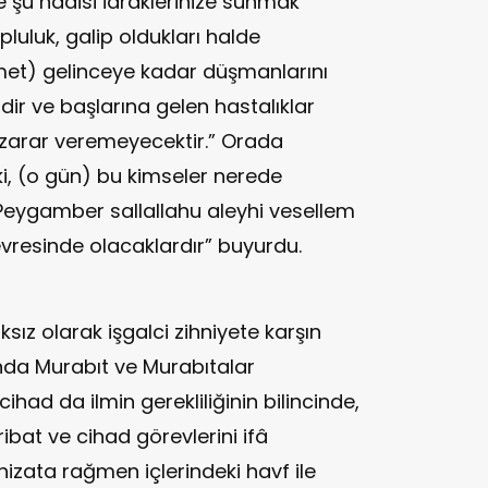
e şu hadisi idraklerinize sunmak
luluk, galip oldukları halde
amet) gelinceye kadar düşmanlarını
r ve başlarına gelen hastalıklar
 zarar veremeyecektir.” Orada
ki, (o gün) bu kimseler nerede
 Peygamber sallallahu aleyhi vesellem
evresinde olacaklardır” buyurdu.
sız olarak işgalci zihniyete karşın
da Murabıt ve Murabıtalar
ihad da ilmin gerekliliğinin bilincinde,
 ribat ve cihad görevlerini ifâ
hizata rağmen içlerindeki havf ile