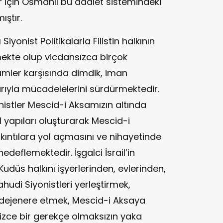
 için Osmanlı bu adalet sistemindeki
ştır.
 Siyonist Politikalarla Filistin halkının
tmekte olup vicdansızca birçok
mler karşısında dimdik, iman
rıyla mücadelelerini sürdürmektedir.
yonistler Mescid-i Aksamızın altında
el yapıları oluşturarak Mescid-i
kıntılara yol açmasını ve nihayetinde
deflemektedir. İşgalci İsrail’in
. Kudüs halkını işyerlerinden, evlerinden,
hudi Siyonistleri yerleştirmek,
 dejenere etmek, Mescid-i Aksaya
sizce bir gerekçe olmaksızın yaka