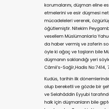
korumalarını, düşman eline e
etmelerini ve esir düşmesi net
mücadeleleri vererek, özgürlü
öğütlemiştir. Nitekim Peygambe
vesellem Müslümanlarla Yahud
da haber vermiş ve zaferin s
öyle ki ağaç ve taşların bile
düşmanın saklandığı yeri söyle
Câmii’s-Sağîr,Hadis No:7414, 
Kudüs, tarihin ilk dönemlerin
olup bereketli ve gözde bir şe
ve Selahâddin Eyyubi tarafın
halk için düşmanların bile gıp