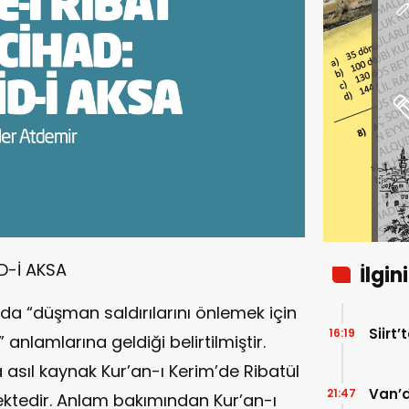
D-İ AKSA
İlgin
da “düşman saldırılarını önlemek için
Siirt’
16:19
anlamlarına geldiği belirtilmiştir.
sıl kaynak Kur’an-ı Kerim’de Ribatül
Van’d
21:47
ektedir. Anlam bakımından Kur’an-ı