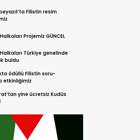
eyazıt’ta Filistin resim
miz
Halkaları Projemiz GÜNCEL
Halkaları Türkiye genelinde
lık buldu
ta ödüllü Filistin soru-
 etkinliğimiz
at’tan yine ücretsiz Kudüs
i