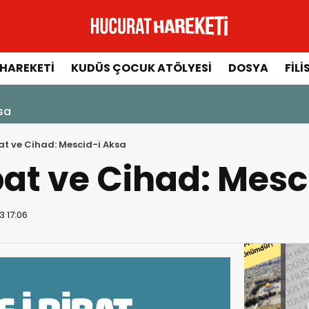
HAREKETI
KUDÜS ÇOCUK ATÖLYESI
DOSYA
FILI
ksa
at ve Cihad: Mescid-i Aksa
bat ve Cihad: Mesc
3 17:06