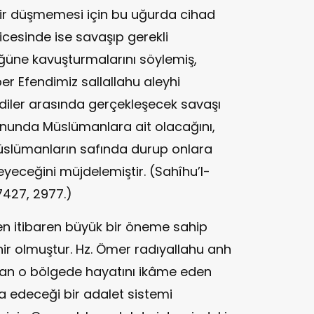
sir düşmemesi için bu uğurda cihad
icesinde ise savaşıp gerekli
ğüne kavuşturmalarını söylemiş,
r Efendimiz sallallahu aleyhi
iler arasında gerçekleşecek savaşı
onunda Müslümanlara ait olacağını,
 Müslümanların safında durup onlara
yeceğini müjdelemiştir. (Sahîhu’l-
7427, 2977.)
den itibaren büyük bir öneme sahip
hir olmuştur. Hz. Ömer radıyallahu anh
dan o bölgede hayatını ikâme eden
ta edeceği bir adalet sistemi