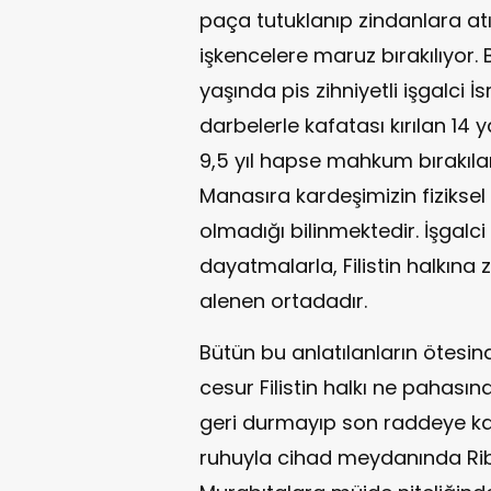
paça tutuklanıp zindanlara at
işkencelere maruz bırakılıyor. 
yaşında pis zihniyetli işgalci İ
darbelerle kafatası kırılan 14
9,5 yıl hapse mahkum bırakıl
Manasıra kardeşimizin fiziksel
olmadığı bilinmektedir. İşgalci 
dayatmalarla, Filistin halkına
alenen ortadadır.
Bütün bu anlatılanların ötesin
cesur Filistin halkı ne pahası
geri durmayıp son raddeye k
ruhuyla cihad meydanında Rib