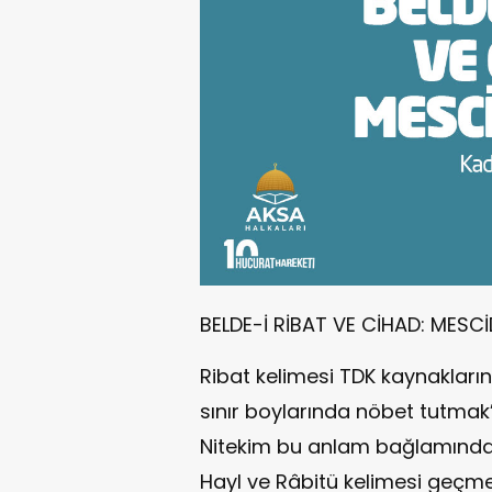
BELDE-İ RİBAT VE CİHAD: MESCİ
Ribat kelimesi TDK kaynakların
sınır boylarında nöbet tutmak” 
Nitekim bu anlam bağlamında a
Hayl ve Râbitü kelimesi geçm