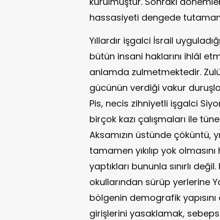
kurulmuştur. Sonraki dönemler
hassasiyeti dengede tutamamı
Yıllardır işgalci İsrail uyguladığı
bütün insani haklarını ihlâl e
anlamda zulmetmektedir. Zulü
gücünün verdiği vakur duruşla
Pis, necis zihniyetli işgalci Si
birçok kazı çalışmaları ile tün
Aksamızın üstünde çöküntü, yı
tamamen yıkılıp yok olmasını he
yaptıkları bununla sınırlı değil
okullarından sürüp yerlerine Ya
bölgenin demografik yapısını
girişlerini yasaklamak, sebep