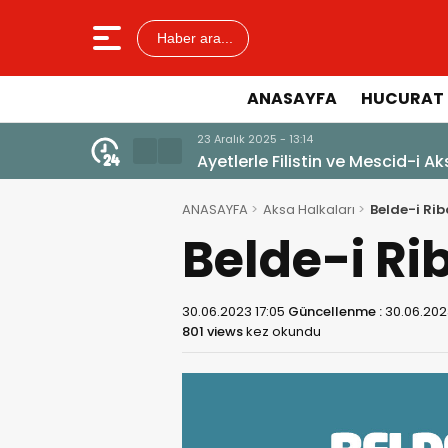
Haber ara...
ANASAYFA
HUCURAT 
23 Aralık 2025 - 13:14
Ayetlerle Filistin ve Mescid-i A
ANASAYFA
Aksa Halkaları
Belde-i Rib
Belde-i Ri
30.06.2023 17:05
Güncellenme :
30.06.202
801 views
kez okundu