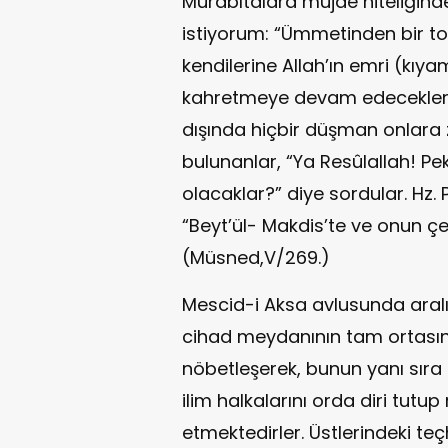
Murabıtalara müjde niteliğind
istiyorum: “Ümmetinden bir top
kendilerine Allah’ın emri (kıy
kahretmeye devam edeceklerdi
dışında hiçbir düşman onlara
bulunanlar, “Ya Resûlallah! Pe
olacaklar?” diye sordular. Hz.
“Beyt’ül- Makdis’te ve onun ç
(Müsned,V/269.)
Mescid-i Aksa avlusunda aralık
cihad meydanının tam ortasın
nöbetleşerek, bunun yanı sıra c
ilim halkalarını orda diri tutup
etmektedirler. Üstlerindeki teç