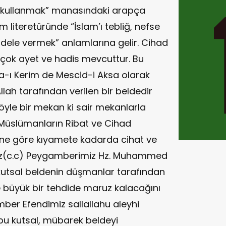
ı kullanmak” manasındaki arapça
 literetüründe “İslam’ı tebliğ, nefse
dele vermek” anlamlarına gelir. Cihad
irçok ayet ve hadis mevcuttur. Bu
a-ı Kerim de Mescid-i Aksa olarak
llah tarafından verilen bir beldedir
öyle bir mekan ki sair mekanlarla
Müslümanların Ribat ve Cihad
ne göre kıyamete kadarda cihat ve
miz(c.c) Peygamberimiz Hz. Muhammed
 kutsal beldenin düşmanlar tarafından
ile büyük bir tehdide maruz kalacağını
mber Efendimiz sallallahu aleyhi
u kutsal, mübarek beldeyi