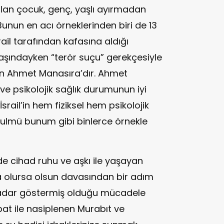
ılan çocuk, genç, yaşlı ayırmadan
Bunun en acı örneklerinden biri de 13
srail tarafından kafasına aldığı
 yaşındayken “terör suçu” gerekçesiyle
an Ahmet Manasıra’dır. Ahmet
 ve psikolojik sağlık durumunun iyi
İsrail’in hem fiziksel hem psikolojik
 zulmü bunum gibi binlerce örnekle
de cihad ruhu ve aşkı ile yaşayan
na olursa olsun davasından bir adım
adar göstermiş olduğu mücadele
at ile nasiplenen Murabıt ve