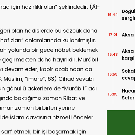
 için hazırlıklı olun” şeklindedir. (Âl-
Doğub
19:44
sergi
iğeri olan hadislerde bu sözcük daha
Aksa 
17:01
afızları” anlamlarında kullanılmıştır.
llah yolunda bir gece nöbet beklemek
Aksa 
15:43
karşı
le geçirmekten daha hayırlıdır. Murâbıt
zkı devam eder, kabir azabından da
Sokak
15:55
cevap
73; Müslim, “imare”,163) Cihad sevabı
an gönüllü askerlere de “Murâbıt” adı
Hucur
15:05
şığında baktığımız zaman Ribat ve
Sefer
aman zaman birbirleri yerine
elde İslam davasına hizmeti önceler.
sarf etmek, bir işi başarmak için