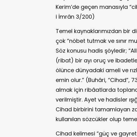
Kerim’de geçen manasıyla “cihad
i İmrân 3/200)
Temel kaynaklarımızdan bir d
çok “nöbet tutmak ve sınır muh
Söz konusu hadis şöyledir; “A
(ribat) bir ayı oruç ve ibadet
ölünce dünyadaki ameli ve rı
emin olur.” (Buhâri, “Cihad”, 
almak için ribâatlarda toplan
verilmiştir. Ayet ve hadisler ı
Cihad birbirini tamamlayan z
kullanılan sözcükler olup tem
Cihad kelimesi “güç ve gayret 