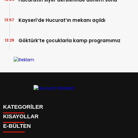
Kayseri’de Hucurat’ın mekanı açıldı
13:57
Göktürk’te çocuklarla kamp programımız
13:29
KATEGORİLER
KISAYOLLAR
Anasayfa
E-BÜLTEN
Kudüs Çocuk Atölyesi
HAKKIMIZDA
Faaliyetler