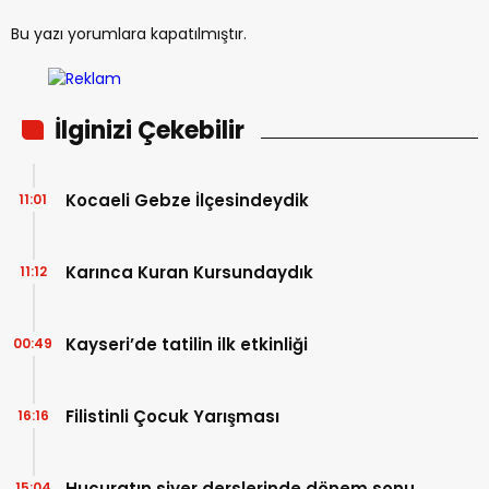
Bu yazı yorumlara kapatılmıştır.
İlginizi Çekebilir
Kocaeli Gebze İlçesindeydik
11:01
Karınca Kuran Kursundaydık
11:12
Kayseri’de tatilin ilk etkinliği
00:49
Filistinli Çocuk Yarışması
16:16
Hucuratın siyer derslerinde dönem sonu
15:04