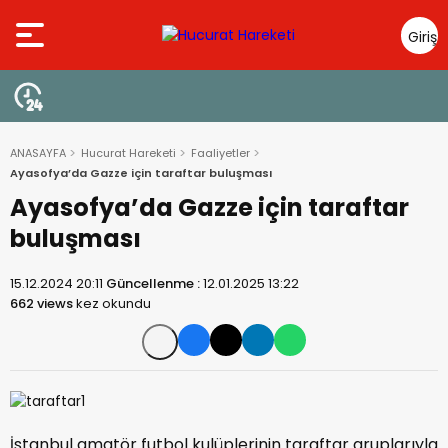
Giriş
Yap
ANASAYFA
Hucurat Hareketi
Faaliyetler
Ayasofya’da Gazze için taraftar buluşması
Ayasofya’da Gazze için taraftar
buluşması
15.12.2024 20:11
Güncellenme :
12.01.2025 13:22
662 views
kez okundu
İstanbul amatör futbol kulüplerinin taraftar gruplarıyla