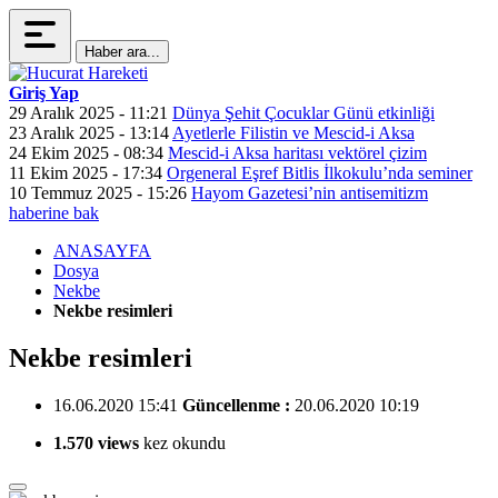
Haber ara...
Giriş Yap
29 Aralık 2025 - 11:21
Dünya Şehit Çocuklar Günü etkinliği
23 Aralık 2025 - 13:14
Ayetlerle Filistin ve Mescid-i Aksa
24 Ekim 2025 - 08:34
Mescid-i Aksa haritası vektörel çizim
11 Ekim 2025 - 17:34
Orgeneral Eşref Bitlis İlkokulu’nda seminer
10 Temmuz 2025 - 15:26
Hayom Gazetesi’nin antisemitizm
haberine bak
ANASAYFA
Dosya
Nekbe
Nekbe resimleri
Nekbe resimleri
16.06.2020 15:41
Güncellenme :
20.06.2020 10:19
1.570 views
kez okundu