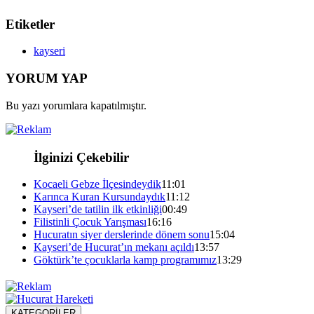
Etiketler
kayseri
YORUM YAP
Bu yazı yorumlara kapatılmıştır.
İlginizi Çekebilir
Kocaeli Gebze İlçesindeydik
11:01
Karınca Kuran Kursundaydık
11:12
Kayseri’de tatilin ilk etkinliği
00:49
Filistinli Çocuk Yarışması
16:16
Hucuratın siyer derslerinde dönem sonu
15:04
Kayseri’de Hucurat’ın mekanı açıldı
13:57
Göktürk’te çocuklarla kamp programımız
13:29
KATEGORİLER