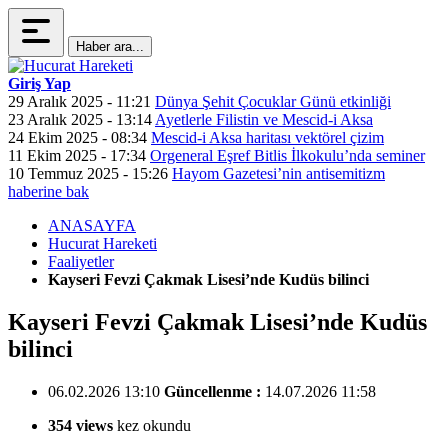
Haber ara...
Giriş Yap
29 Aralık 2025 - 11:21
Dünya Şehit Çocuklar Günü etkinliği
23 Aralık 2025 - 13:14
Ayetlerle Filistin ve Mescid-i Aksa
24 Ekim 2025 - 08:34
Mescid-i Aksa haritası vektörel çizim
11 Ekim 2025 - 17:34
Orgeneral Eşref Bitlis İlkokulu’nda seminer
10 Temmuz 2025 - 15:26
Hayom Gazetesi’nin antisemitizm
haberine bak
ANASAYFA
Hucurat Hareketi
Faaliyetler
Kayseri Fevzi Çakmak Lisesi’nde Kudüs bilinci
Kayseri Fevzi Çakmak Lisesi’nde Kudüs
bilinci
06.02.2026 13:10
Güncellenme :
14.07.2026 11:58
354 views
kez okundu