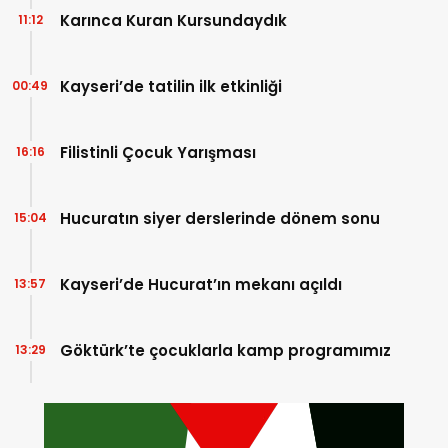
Karınca Kuran Kursundaydık
11:12
Kayseri’de tatilin ilk etkinliği
00:49
Filistinli Çocuk Yarışması
16:16
Hucuratın siyer derslerinde dönem sonu
15:04
Kayseri’de Hucurat’ın mekanı açıldı
13:57
Göktürk’te çocuklarla kamp programımız
13:29