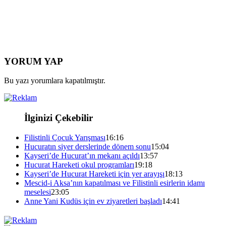
YORUM YAP
Bu yazı yorumlara kapatılmıştır.
İlginizi Çekebilir
Filistinli Çocuk Yarışması
16:16
Hucuratın siyer derslerinde dönem sonu
15:04
Kayseri’de Hucurat’ın mekanı açıldı
13:57
Hucurat Hareketi okul programları
19:18
Kayseri’de Hucurat Hareketi için yer arayışı
18:13
Mescid-i Aksa’nın kapatılması ve Filistinli esirlerin idamı
meselesi
23:05
Anne Yani Kudüs için ev ziyaretleri başladı
14:41