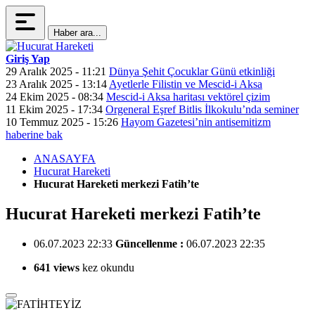
Haber ara...
Giriş Yap
29 Aralık 2025 - 11:21
Dünya Şehit Çocuklar Günü etkinliği
23 Aralık 2025 - 13:14
Ayetlerle Filistin ve Mescid-i Aksa
24 Ekim 2025 - 08:34
Mescid-i Aksa haritası vektörel çizim
11 Ekim 2025 - 17:34
Orgeneral Eşref Bitlis İlkokulu’nda seminer
10 Temmuz 2025 - 15:26
Hayom Gazetesi’nin antisemitizm
haberine bak
ANASAYFA
Hucurat Hareketi
Hucurat Hareketi merkezi Fatih’te
Hucurat Hareketi merkezi Fatih’te
06.07.2023 22:33
Güncellenme :
06.07.2023 22:35
641 views
kez okundu