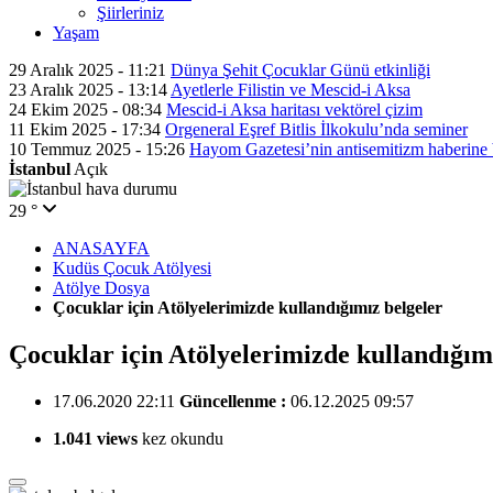
Şiirleriniz
Yaşam
29 Aralık 2025 - 11:21
Dünya Şehit Çocuklar Günü etkinliği
23 Aralık 2025 - 13:14
Ayetlerle Filistin ve Mescid-i Aksa
24 Ekim 2025 - 08:34
Mescid-i Aksa haritası vektörel çizim
11 Ekim 2025 - 17:34
Orgeneral Eşref Bitlis İlkokulu’nda seminer
10 Temmuz 2025 - 15:26
Hayom Gazetesi’nin antisemitizm haberine
İstanbul
Açık
29 °
ANASAYFA
Kudüs Çocuk Atölyesi
Atölye Dosya
Çocuklar için Atölyelerimizde kullandığımız belgeler
Çocuklar için Atölyelerimizde kullandığım
17.06.2020 22:11
Güncellenme :
06.12.2025 09:57
1.041 views
kez okundu