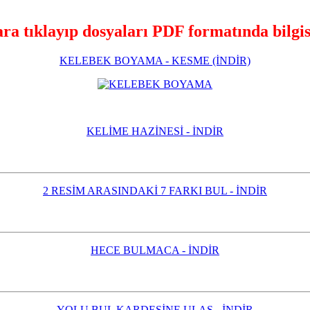
ra tıklayıp dosyaları PDF formatında bilgisa
KELEBEK BOYAMA - KESME (İNDİR)
KELİME HAZİNESİ - İNDİR
2 RESİM ARASINDAKİ 7 FARKI BUL - İNDİR
HECE BULMACA - İNDİR
YOLU BUL KARDEŞİNE ULAŞ - İNDİR