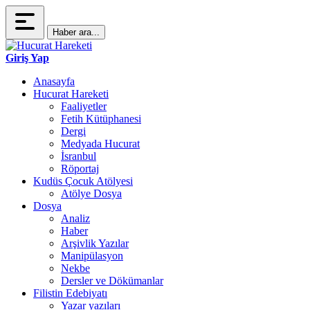
Haber ara...
Giriş Yap
Anasayfa
Hucurat Hareketi
Faaliyetler
Fetih Kütüphanesi
Dergi
Medyada Hucurat
İsranbul
Röportaj
Kudüs Çocuk Atölyesi
Atölye Dosya
Dosya
Analiz
Haber
Arşivlik Yazılar
Manipülasyon
Nekbe
Dersler ve Dökümanlar
Filistin Edebiyatı
Yazar yazıları