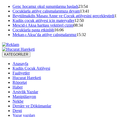
Genç hocamız okul sunumlarına başladı
23:54
Çocuklarla atölye çalışmalarımıza devam
13:41
Beytülmakdis Masası Anne ve Çocuk atölyesini gerçekleştirdi
1
Kudüs çocuk atölyesi için materyaller
12:50
Mescid-i Aksa haritası vektörel çizim
08:34
Çocuklarla pasta etkinliği
16:06
Mekan-ı Aksa’da atölye çalışmalarımız
15:32
KATEGORİLER
Anasayfa
Kudüs Çocuk Atölyesi
Faaliyetler
Hucurat Hareketi
Röportaj
Haber
Arşivlik Yazılar
Manipülasyon
Nekbe
Dersler ve Dökümanlar
Dergi
Yazar yazıları