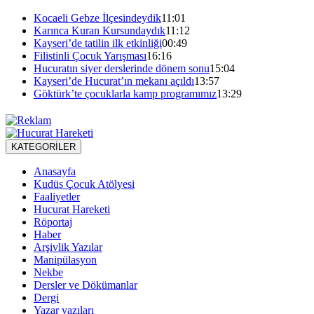
Kocaeli Gebze İlçesindeydik
11:01
Karınca Kuran Kursundaydık
11:12
Kayseri’de tatilin ilk etkinliği
00:49
Filistinli Çocuk Yarışması
16:16
Hucuratın siyer derslerinde dönem sonu
15:04
Kayseri’de Hucurat’ın mekanı açıldı
13:57
Göktürk’te çocuklarla kamp programımız
13:29
KATEGORİLER
Anasayfa
Kudüs Çocuk Atölyesi
Faaliyetler
Hucurat Hareketi
Röportaj
Haber
Arşivlik Yazılar
Manipülasyon
Nekbe
Dersler ve Dökümanlar
Dergi
Yazar yazıları