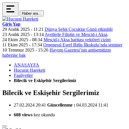
Haber ara...
Giriş Yap
29 Aralık 2025 - 11:21
Dünya Şehit Çocuklar Günü etkinliği
23 Aralık 2025 - 13:14
Ayetlerle Filistin ve Mescid-i Aksa
24 Ekim 2025 - 08:34
Mescid-i Aksa haritası vektörel çizim
11 Ekim 2025 - 17:34
Orgeneral Eşref Bitlis İlkokulu’nda seminer
10 Temmuz 2025 - 15:26
Hayom Gazetesi’nin antisemitizm
haberine bak
ANASAYFA
Hucurat Hareketi
Faaliyetler
Bilecik ve Eskişehir Sergilerimiz
Bilecik ve Eskişehir Sergilerimiz
27.02.2024 20:41
Güncellenme :
04.03.2024 11:41
608 views
kez okundu